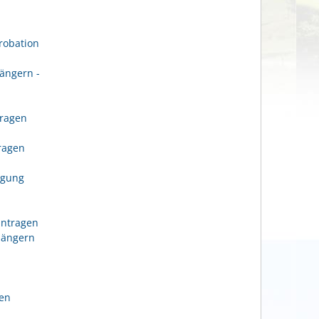
robation
ängern -
tragen
n
tragen
igung
antragen
längern
gen