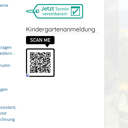
eine
Kindergartenanmeldung
tragen
edlern -
hulen
agen
ssistent,
 mit
eichnung