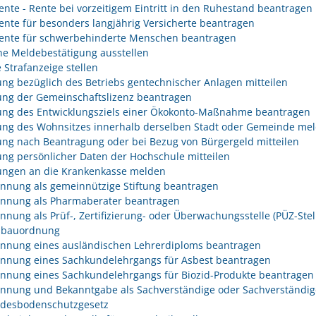
rente - Rente bei vorzeitigem Eintritt in den Ruhestand beantragen
rente für besonders langjährig Versicherte beantragen
rente für schwerbehinderte Menschen beantragen
he Meldebestätigung ausstellen
 Strafanzeige stellen
ng bezüglich des Betriebs gentechnischer Anlagen mitteilen
ng der Gemeinschaftslizenz beantragen
ng des Entwicklungsziels einer Ökokonto-Maßnahme beantragen
ng des Wohnsitzes innerhalb derselben Stadt oder Gemeinde me
ng nach Beantragung oder bei Bezug von Bürgergeld mitteilen
ng persönlicher Daten der Hochschule mitteilen
ngen an die Krankenkasse melden
nnung als gemeinnützige Stiftung beantragen
nnung als Pharmaberater beantragen
nnung als Prüf-, Zertifizierung- oder Überwachungsstelle (PÜZ-Stel
sbauordnung
nnung eines ausländischen Lehrerdiploms beantragen
nnung eines Sachkundelehrgangs für Asbest beantragen
nnung eines Sachkundelehrgangs für Biozid-Produkte beantragen
nnung und Bekanntgabe als Sachverständige oder Sachverständig
desbodenschutzgesetz