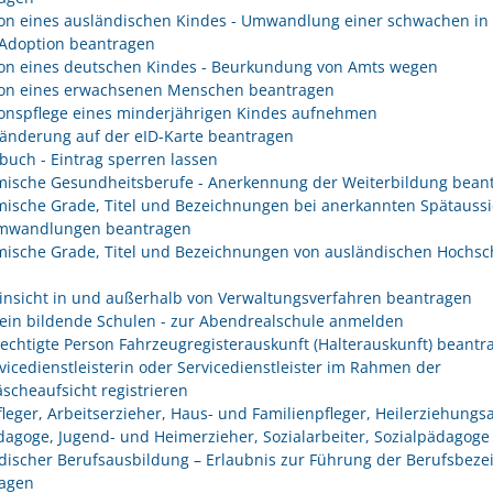
on eines ausländischen Kindes - Umwandlung einer schwachen in 
 Adoption beantragen
on eines deutschen Kindes - Beurkundung von Amts wegen
on eines erwachsenen Menschen beantragen
onspflege eines minderjährigen Kindes aufnehmen
änderung auf der eID-Karte beantragen
buch - Eintrag sperren lassen
ische Gesundheitsberufe - Anerkennung der Weiterbildung bean
ische Grade, Titel und Bezeichnungen bei anerkannten Spätaussi
mwandlungen beantragen
ische Grade, Titel und Bezeichnungen von ausländischen Hochsc
insicht in und außerhalb von Verwaltungsverfahren beantragen
ein bildende Schulen - zur Abendrealschule anmelden
rechtigte Person Fahrzeugregisterauskunft (Halterauskunft) beantr
rvicedienstleisterin oder Servicedienstleister im Rahmen der
scheaufsicht registrieren
fleger, Arbeitserzieher, Haus- und Familienpfleger, Heilerziehungsa
dagoge, Jugend- und Heimerzieher, Sozialarbeiter, Sozialpädagoge
discher Berufsausbildung – Erlaubnis zur Führung der Berufsbez
agen