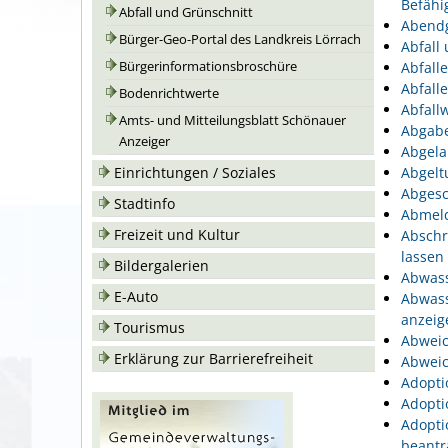
Befähi
Abfall und Grünschnitt
Abend
Bürger-Geo-Portal des Landkreis Lörrach
Abfall
Bürgerinformationsbroschüre
Abfall
Abfall
Bodenrichtwerte
Abfallw
Amts- und Mitteilungsblatt Schönauer
Abgabe
Anzeiger
Abgela
Einrichtungen / Soziales
Abgelt
Abgesc
Stadtinfo
Abmeld
Freizeit und Kultur
Abschr
lassen
Bildergalerien
Abwass
E-Auto
Abwass
anzeig
Tourismus
Abweic
Erklärung zur Barrierefreiheit
Abweic
Adopti
Adopti
Adopti
beantr