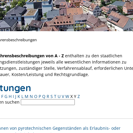
hrensbeschreibungen
ahrensbeschreibungen von A - Z
enthalten zu den staatlichen
ngsdienstleistungen jeweils alle wesentlichen Informationen zu
tzungen, zuständiger Stelle, Verfahrensablauf, erforderlichen Unt
Dauer, Kosten/Leistung und Rechtsgrundlage.
stungen
F
G
H
I
J
K
L
M
N
O
P
Q
R
S
T
U
V
W
X
Y
Z
en suchen
nen von pyrotechnischen Gegenständen als Erlaubnis- oder