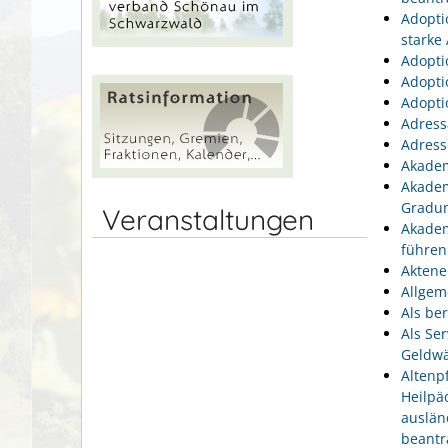
Adopti
starke
Adopti
Adopti
Adopti
Adress
Adress
Akadem
Akadem
Gradu
Veranstaltungen
Akadem
führen
Aktene
Allgem
Als be
Als Se
Geldwä
Altenp
Heilpä
auslän
beantr