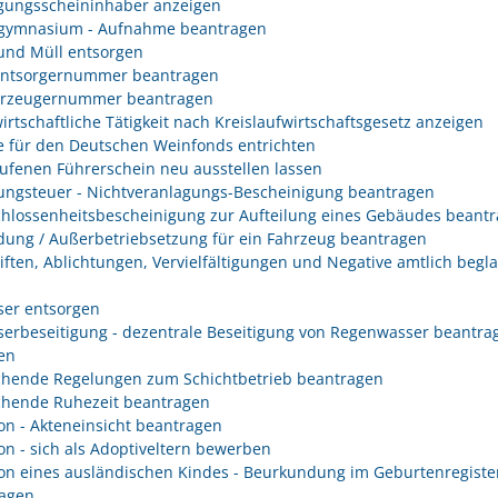
gungsscheininhaber anzeigen
gymnasium - Aufnahme beantragen
 und Müll entsorgen
entsorgernummer beantragen
erzeugernummer beantragen
irtschaftliche Tätigkeit nach Kreislaufwirtschaftsgesetz anzeigen
 für den Deutschen Weinfonds entrichten
ufenen Führerschein neu ausstellen lassen
ungsteuer - Nichtveranlagungs-Bescheinigung beantragen
hlossenheitsbescheinigung zur Aufteilung eines Gebäudes beant
ung / Außerbetriebsetzung für ein Fahrzeug beantragen
iften, Ablichtungen, Vervielfältigungen und Negative amtlich begl
er entsorgen
erbeseitigung - dezentrale Beseitigung von Regenwasser beantra
en
hende Regelungen zum Schichtbetrieb beantragen
hende Ruhezeit beantragen
on - Akteneinsicht beantragen
on - sich als Adoptiveltern bewerben
on eines ausländischen Kindes - Beurkundung im Geburtenregiste
agen