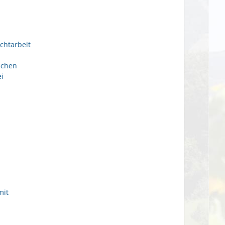
chtarbeit
ichen
i
mit