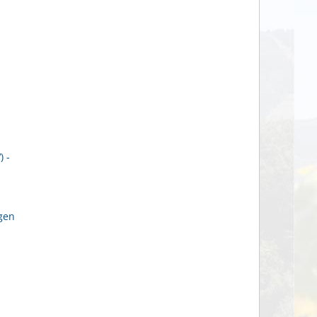
 -
gen