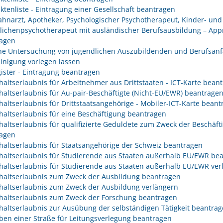
ektenliste - Eintragung einer Gesellschaft beantragen
Zahnarzt, Apotheker, Psychologischer Psychotherapeut, Kinder- und
lichenpsychotherapeut mit ausländischer Berufsausbildung – App
agen
che Untersuchung von jugendlichen Auszubildenden und Berufsanf
inigung vorlegen lassen
gister - Eintragung beantragen
haltserlaubnis für Arbeitnehmer aus Drittstaaten - ICT-Karte bean
haltserlaubnis für Au-pair-Beschäftigte (Nicht-EU/EWR) beantrage
haltserlaubnis für Drittstaatsangehörige - Mobiler-ICT-Karte bean
haltserlaubnis für eine Beschäftigung beantragen
haltserlaubnis für qualifizierte Geduldete zum Zweck der Beschäft
agen
haltserlaubnis für Staatsangehörige der Schweiz beantragen
haltserlaubnis für Studierende aus Staaten außerhalb EU/EWR be
haltserlaubnis für Studierende aus Staaten außerhalb EU/EWR ver
haltserlaubnis zum Zweck der Ausbildung beantragen
haltserlaubnis zum Zweck der Ausbildung verlängern
haltserlaubnis zum Zweck der Forschung beantragen
haltserlaubnis zur Ausübung der selbständigen Tätigkeit beantra
ben einer Straße für Leitungsverlegung beantragen