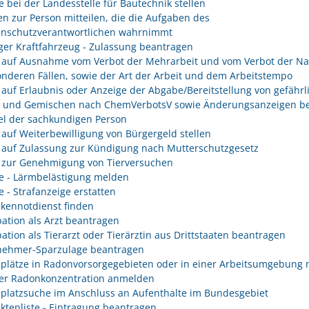
e bei der Landesstelle für Bautechnik stellen
n zur Person mitteilen, die die Aufgaben des
enschutzverantwortlichen wahrnimmt
er Kraftfahrzeug - Zulassung beantragen
 auf Ausnahme vom Verbot der Mehrarbeit und vom Verbot der Na
onderen Fällen, sowie der Art der Arbeit und dem Arbeitstempo
 auf Erlaubnis oder Anzeige der Abgabe/Bereitstellung von gefährl
n und Gemischen nach ChemVerbotsV sowie Änderungsanzeigen be
l der sachkundigen Person
 auf Weiterbewilligung von Bürgergeld stellen
 auf Zulassung zur Kündigung nach Mutterschutzgesetz
 zur Genehmigung von Tierversuchen
e - Lärmbelästigung melden
e - Strafanzeige erstatten
kennotdienst finden
ation als Arzt beantragen
ation als Tierarzt oder Tierärztin aus Drittstaaten beantragen
nehmer-Sparzulage beantragen
splätze in Radonvorsorgegebieten oder in einer Arbeitsumgebung 
er Radonkonzentration anmelden
splatzsuche im Anschluss an Aufenthalte im Bundesgebiet
ektenliste - Eintragung beantragen