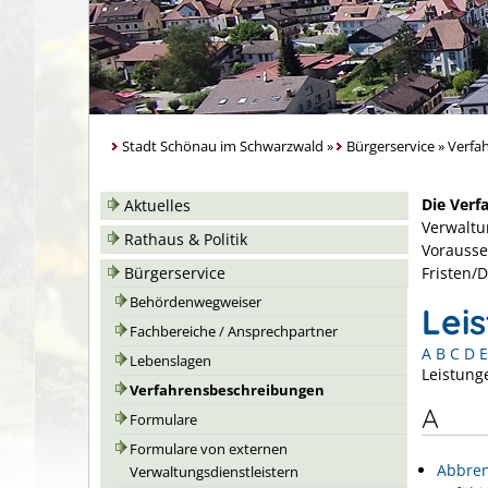
Stadt Schönau im Schwarzwald
»
Bürgerservice
»
Verfa
Die Verf
Aktuelles
Verwaltu
Rathaus & Politik
Vorausse
Bürgerservice
Fristen/
Behördenwegweiser
Lei
Fachbereiche / Ansprechpartner
A
B
C
D
E
Lebenslagen
Leistung
Verfahrensbeschreibungen
A
Formulare
Formulare von externen
Abbren
Verwaltungsdienstleistern