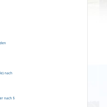
lden
le) nach
er nach §