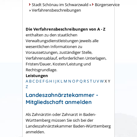
Stadt Schönau im Schwarzwald
»
Bürgerservice
»
Verfahrensbeschreibungen
Die Verfahrensbeschreibungen von A - Z
enthalten zu den staatlichen
Verwaltungsdienstleistungen jeweils alle
wesentlichen Informationen zu
Voraussetzungen, zuständiger Stelle,
Verfahrensablauf, erforderlichen Unterlagen,
Fristen/Dauer, Kosten/Leistung und
Rechtsgrundlage.
Leistungen
A
B
C
D
E
F
G
H
I
J
K
L
M
N
O
P
Q
R
S
T
U
V
W
X
Y
Z
Landeszahnärztekammer -
Mitgliedschaft anmelden
Als Zahnärztin oder Zahnarzt in Baden-
Württemberg müssen Sie sich bei der
Landeszahnärztekammer Baden-Württemberg
anmelden.