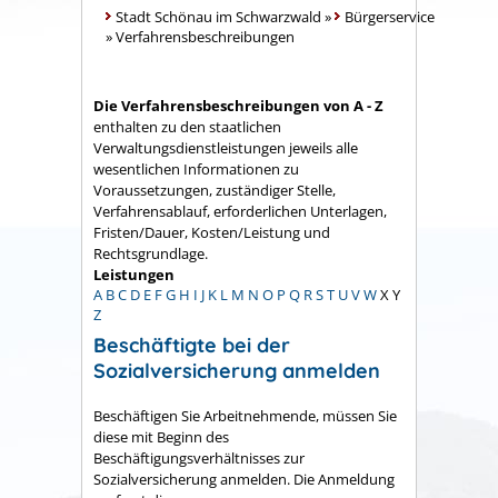
Stadt Schönau im Schwarzwald
»
Bürgerservice
»
Verfahrensbeschreibungen
Die Verfahrensbeschreibungen von A - Z
enthalten zu den staatlichen
Verwaltungsdienstleistungen jeweils alle
wesentlichen Informationen zu
Voraussetzungen, zuständiger Stelle,
Verfahrensablauf, erforderlichen Unterlagen,
Fristen/Dauer, Kosten/Leistung und
Rechtsgrundlage.
Leistungen
A
B
C
D
E
F
G
H
I
J
K
L
M
N
O
P
Q
R
S
T
U
V
W
X
Y
Z
Beschäftigte bei der
Sozialversicherung anmelden
Beschäftigen Sie Arbeitnehmende, müssen Sie
diese mit Beginn des
Beschäftigungsverhältnisses zur
Sozialversicherung anmelden. Die Anmeldung