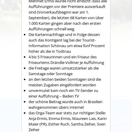
Mehmet Ermis wurde nicht erreicht: dass alle
Aufführungen vor der Premiere ausverkauft
sind (Vorverkaufsbeginn war am 1.
September), die letzten 68 Karten von über
1.000 Karten gingen aber nach den ersten
Aufführungen schnell weg
Die Kartennachfrage und in Folge dessen
auch das Kontigent lag bei der Tourist-
Information Schönau um etwa fünf Prozent
höher als die in Todtnau
4 bis 5 Friseurinnen und ein Friseur des
Friseurtems Drändle-Vollmer je Aufführung
die Freitage waren umsatzstärker als die
Samstage oder Sonntage
an den letzten beiden Sonntagen sind die
meisten Zugaben eingefordert worden
unvermutet kam noch ein TV-Sender zu
einer Aufführung – Baden TV
der schöne Beitrag wurde auch in Brasilien
wahrgenommen übers Internet
das Orga-Team war stets zur richtigen Stelle:
Anja Ermis, Emma Ermis, Maureen Lais, Karin
Maier (PR), Esther Ruch, Santha Zeiher, Sven
Zeiher