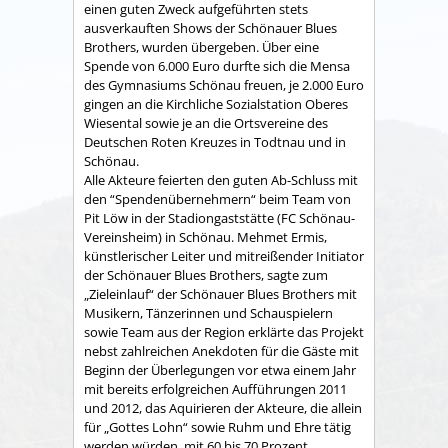
einen guten Zweck aufgeführten stets
ausverkauften Shows der Schönauer Blues
Brothers, wurden übergeben. Über eine
Spende von 6.000 Euro durfte sich die Mensa
des Gymnasiums Schönau freuen, je 2.000 Euro
gingen an die Kirchliche Sozialstation Oberes
Wiesental sowie je an die Ortsvereine des
Deutschen Roten Kreuzes in Todtnau und in
Schönau.
Alle Akteure feierten den guten Ab-Schluss mit
den “Spendenübernehmern“ beim Team von
Pit Löw in der Stadiongaststätte (FC Schönau-
Vereinsheim) in Schönau. Mehmet Ermis,
künstlerischer Leiter und mitreißender Initiator
der Schönauer Blues Brothers, sagte zum
„Zieleinlauf“ der Schönauer Blues Brothers mit
Musikern, Tänzerinnen und Schauspielern
sowie Team aus der Region erklärte das Projekt
nebst zahlreichen Anekdoten für die Gäste mit
Beginn der Überlegungen vor etwa einem Jahr
mit bereits erfolgreichen Aufführungen 2011
und 2012, das Aquirieren der Akteure, die allein
für „Gottes Lohn“ sowie Ruhm und Ehre tätig
werden würden, mit 60 bis 70 Prozent