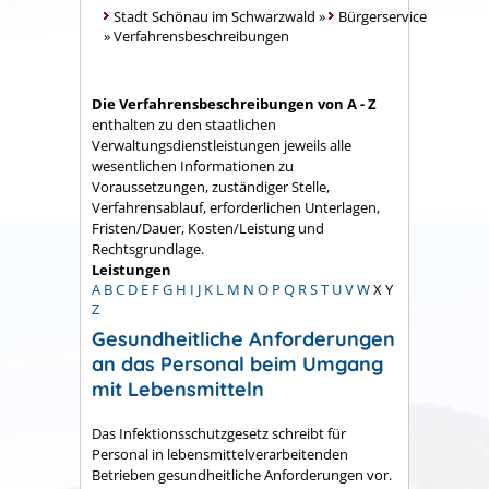
Stadt Schönau im Schwarzwald
»
Bürgerservice
»
Verfahrensbeschreibungen
Die Verfahrensbeschreibungen von A - Z
enthalten zu den staatlichen
Verwaltungsdienstleistungen jeweils alle
wesentlichen Informationen zu
Voraussetzungen, zuständiger Stelle,
Verfahrensablauf, erforderlichen Unterlagen,
Fristen/Dauer, Kosten/Leistung und
Rechtsgrundlage.
Leistungen
A
B
C
D
E
F
G
H
I
J
K
L
M
N
O
P
Q
R
S
T
U
V
W
X
Y
Z
Gesundheitliche Anforderungen
an das Personal beim Umgang
mit Lebensmitteln
Das Infektionsschutzgesetz schreibt für
Personal in lebensmittelverarbeitenden
Betrieben gesundheitliche Anforderungen vor.