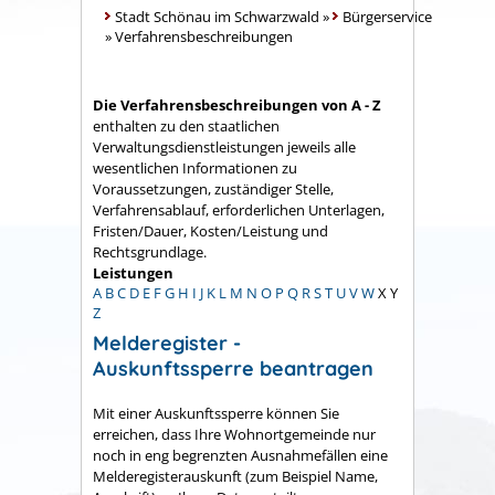
Stadt Schönau im Schwarzwald
»
Bürgerservice
»
Verfahrensbeschreibungen
Die Verfahrensbeschreibungen von A - Z
enthalten zu den staatlichen
Verwaltungsdienstleistungen jeweils alle
wesentlichen Informationen zu
Voraussetzungen, zuständiger Stelle,
Verfahrensablauf, erforderlichen Unterlagen,
Fristen/Dauer, Kosten/Leistung und
Rechtsgrundlage.
Leistungen
A
B
C
D
E
F
G
H
I
J
K
L
M
N
O
P
Q
R
S
T
U
V
W
X
Y
Z
Melderegister -
Auskunftssperre beantragen
Mit einer Auskunftssperre können Sie
erreichen, dass Ihre Wohnortgemeinde nur
noch in eng begrenzten Ausnahmefällen eine
Melderegisterauskunft
(zum Beispiel Name,