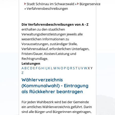
Stadt Schönau im Schwarzwald
»
Bürgerservice
»
Verfahrensbeschreibungen
Die Verfahrensbeschreibungen von A - Z
enthalten zu den staatlichen
Verwaltungsdienstleistungen jeweils alle
wesentlichen Informationen zu
Voraussetzungen, zuständiger Stelle,
Verfahrensablauf, erforderlichen Unterlagen,
Fristen/Dauer, Kosten/Leistung und
Rechtsgrundlage.
Leistungen
A
B
C
D
E
F
G
H
I
J
K
L
M
N
O
P
Q
R
S
T
U
V
W
X
Y
Z
Wählerverzeichnis
(Kommunalwahl) - Eintragung
als Rückkehrer beantragen
Für jeden Wahlbezirk wird bei der Gemeinde
ein amtliches Wählerverzeichnis geführt. Darin
sind alle Bürger und Bürgerinnen eingetragen,