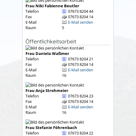
Frau
Niki Fabienne
Beutler
Telefon
07673 8204 44
Fax
07673 8204 14
E-Mail
E-Mail senden
Raum
5
Öffentlichkeitsarbeit
Frau
Daniela
Waßmer
Telefon
07673 8204 21
Fax
07673 8204 14
E-Mail
E-Mail senden
Raum
16
Frau
Anja
Strohmeier
Telefon
07673 8204 23
Fax
07673 8204 14
E-Mail
E-Mail senden
Raum
16
Frau
Stefanie
Föhrenbach
Telefon
07673 8204 22