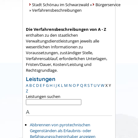
Stadt Schönau im Schwarzwald
»
Bürgerservice
»
Verfahrensbeschreibungen
Die Verfahrensbeschreibungen von A - Z
enthalten zu den staatlichen
Verwaltungsdienstleistungen jeweils alle
wesentlichen Informationen zu
Voraussetzungen, zuständiger Stelle,
Verfahrensablauf, erforderlichen Unterlagen,
Fristen/Dauer, Kosten/Leistung und
Rechtsgrundlage.
Leistungen
A
B
C
D
E
F
G
H
I
J
K
L
M
N
O
P
Q
R
S
T
U
V
W
X
Y
Z
Leistungen suchen
A
Abbrennen von pyrotechnischen
Gegenständen als Erlaubnis- oder
Befähigungsscheininhaber anzeigen