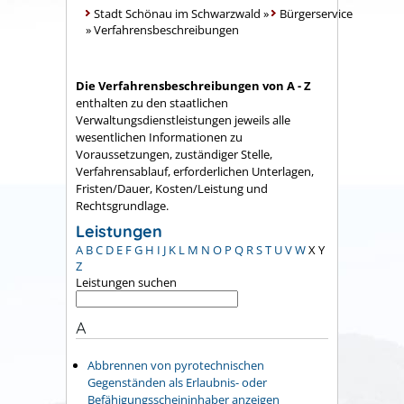
Stadt Schönau im Schwarzwald
»
Bürgerservice
»
Verfahrensbeschreibungen
Die Verfahrensbeschreibungen von A - Z
enthalten zu den staatlichen
Verwaltungsdienstleistungen jeweils alle
wesentlichen Informationen zu
Voraussetzungen, zuständiger Stelle,
Verfahrensablauf, erforderlichen Unterlagen,
Fristen/Dauer, Kosten/Leistung und
Rechtsgrundlage.
Leistungen
A
B
C
D
E
F
G
H
I
J
K
L
M
N
O
P
Q
R
S
T
U
V
W
X
Y
Z
Leistungen suchen
A
Abbrennen von pyrotechnischen
Gegenständen als Erlaubnis- oder
Befähigungsscheininhaber anzeigen