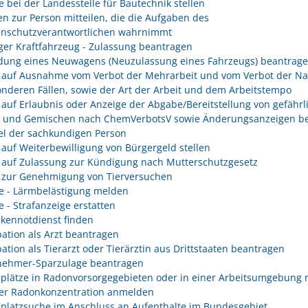
e bei der Landesstelle für Bautechnik stellen
n zur Person mitteilen, die die Aufgaben des
enschutzverantwortlichen wahrnimmt
er Kraftfahrzeug - Zulassung beantragen
ung eines Neuwagens (Neuzulassung eines Fahrzeugs) beantrag
 auf Ausnahme vom Verbot der Mehrarbeit und vom Verbot der Na
onderen Fällen, sowie der Art der Arbeit und dem Arbeitstempo
 auf Erlaubnis oder Anzeige der Abgabe/Bereitstellung von gefährl
n und Gemischen nach ChemVerbotsV sowie Änderungsanzeigen be
l der sachkundigen Person
 auf Weiterbewilligung von Bürgergeld stellen
 auf Zulassung zur Kündigung nach Mutterschutzgesetz
 zur Genehmigung von Tierversuchen
e - Lärmbelästigung melden
e - Strafanzeige erstatten
kennotdienst finden
ation als Arzt beantragen
ation als Tierarzt oder Tierärztin aus Drittstaaten beantragen
nehmer-Sparzulage beantragen
splätze in Radonvorsorgegebieten oder in einer Arbeitsumgebung 
er Radonkonzentration anmelden
splatzsuche im Anschluss an Aufenthalte im Bundesgebiet