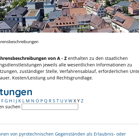
hrensbeschreibungen
ahrensbeschreibungen von A - Z
enthalten zu den staatlichen
ngsdienstleistungen jeweils alle wesentlichen Informationen zu
tzungen, zuständiger Stelle, Verfahrensablauf, erforderlichen Unt
Dauer, Kosten/Leistung und Rechtsgrundlage.
stungen
F
G
H
I
J
K
L
M
N
O
P
Q
R
S
T
U
V
W
X
Y
Z
en suchen
nen von pyrotechnischen Gegenständen als Erlaubnis- oder