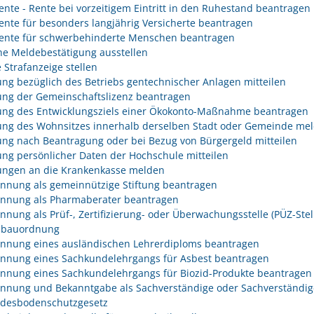
rente - Rente bei vorzeitigem Eintritt in den Ruhestand beantragen
rente für besonders langjährig Versicherte beantragen
rente für schwerbehinderte Menschen beantragen
he Meldebestätigung ausstellen
 Strafanzeige stellen
ng bezüglich des Betriebs gentechnischer Anlagen mitteilen
ng der Gemeinschaftslizenz beantragen
ng des Entwicklungsziels einer Ökokonto-Maßnahme beantragen
ng des Wohnsitzes innerhalb derselben Stadt oder Gemeinde me
ng nach Beantragung oder bei Bezug von Bürgergeld mitteilen
ng persönlicher Daten der Hochschule mitteilen
ngen an die Krankenkasse melden
nnung als gemeinnützige Stiftung beantragen
nnung als Pharmaberater beantragen
nnung als Prüf-, Zertifizierung- oder Überwachungsstelle (PÜZ-Stel
sbauordnung
nnung eines ausländischen Lehrerdiploms beantragen
nnung eines Sachkundelehrgangs für Asbest beantragen
nnung eines Sachkundelehrgangs für Biozid-Produkte beantragen
nnung und Bekanntgabe als Sachverständige oder Sachverständig
desbodenschutzgesetz