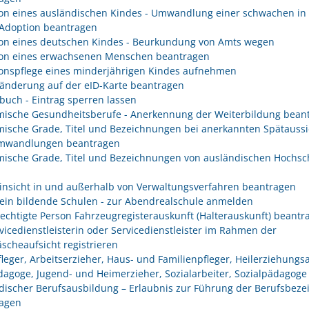
on eines ausländischen Kindes - Umwandlung einer schwachen in 
 Adoption beantragen
on eines deutschen Kindes - Beurkundung von Amts wegen
on eines erwachsenen Menschen beantragen
onspflege eines minderjährigen Kindes aufnehmen
änderung auf der eID-Karte beantragen
buch - Eintrag sperren lassen
ische Gesundheitsberufe - Anerkennung der Weiterbildung bean
ische Grade, Titel und Bezeichnungen bei anerkannten Spätaussi
mwandlungen beantragen
ische Grade, Titel und Bezeichnungen von ausländischen Hochsc
insicht in und außerhalb von Verwaltungsverfahren beantragen
ein bildende Schulen - zur Abendrealschule anmelden
rechtigte Person Fahrzeugregisterauskunft (Halterauskunft) beantr
rvicedienstleisterin oder Servicedienstleister im Rahmen der
scheaufsicht registrieren
fleger, Arbeitserzieher, Haus- und Familienpfleger, Heilerziehungsa
dagoge, Jugend- und Heimerzieher, Sozialarbeiter, Sozialpädagoge
discher Berufsausbildung – Erlaubnis zur Führung der Berufsbez
agen