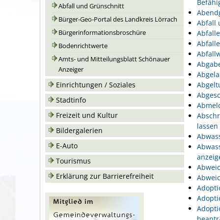
Befähi
Abfall und Grünschnitt
Abend
Bürger-Geo-Portal des Landkreis Lörrach
Abfall
Bürgerinformationsbroschüre
Abfall
Abfall
Bodenrichtwerte
Abfallw
Amts- und Mitteilungsblatt Schönauer
Abgabe
Anzeiger
Abgela
Einrichtungen / Soziales
Abgelt
Abgesc
Stadtinfo
Abmeld
Freizeit und Kultur
Abschr
lassen
Bildergalerien
Abwass
E-Auto
Abwass
anzeig
Tourismus
Abweic
Erklärung zur Barrierefreiheit
Abweic
Adopti
Adopti
Adopti
beantr