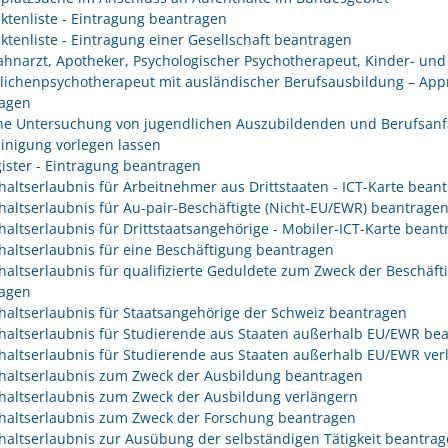
ektenliste - Eintragung beantragen
ektenliste - Eintragung einer Gesellschaft beantragen
Zahnarzt, Apotheker, Psychologischer Psychotherapeut, Kinder- und
lichenpsychotherapeut mit ausländischer Berufsausbildung – App
agen
che Untersuchung von jugendlichen Auszubildenden und Berufsanf
inigung vorlegen lassen
gister - Eintragung beantragen
haltserlaubnis für Arbeitnehmer aus Drittstaaten - ICT-Karte bean
haltserlaubnis für Au-pair-Beschäftigte (Nicht-EU/EWR) beantrage
haltserlaubnis für Drittstaatsangehörige - Mobiler-ICT-Karte bean
haltserlaubnis für eine Beschäftigung beantragen
haltserlaubnis für qualifizierte Geduldete zum Zweck der Beschäft
agen
haltserlaubnis für Staatsangehörige der Schweiz beantragen
haltserlaubnis für Studierende aus Staaten außerhalb EU/EWR be
haltserlaubnis für Studierende aus Staaten außerhalb EU/EWR ver
haltserlaubnis zum Zweck der Ausbildung beantragen
haltserlaubnis zum Zweck der Ausbildung verlängern
haltserlaubnis zum Zweck der Forschung beantragen
haltserlaubnis zur Ausübung der selbständigen Tätigkeit beantra