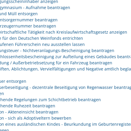
gungsscheininhaber anzeigen
gymnasium - Aufnahme beantragen
 und Müll entsorgen
entsorgernummer beantragen
erzeugernummer beantragen
irtschaftliche Tätigkeit nach Kreislaufwirtschaftsgesetz anzeigen
 für den Deutschen Weinfonds entrichten
ufenen Führerschein neu ausstellen lassen
ungsteuer - Nichtveranlagungs-Bescheinigung beantragen
hlossenheitsbescheinigung zur Aufteilung eines Gebäudes beant
ung / Außerbetriebsetzung für ein Fahrzeug beantragen
iften, Ablichtungen, Vervielfältigungen und Negative amtlich begl
er entsorgen
erbeseitigung - dezentrale Beseitigung von Regenwasser beantra
en
hende Regelungen zum Schichtbetrieb beantragen
hende Ruhezeit beantragen
on - Akteneinsicht beantragen
on - sich als Adoptiveltern bewerben
on eines ausländischen Kindes - Beurkundung im Geburtenregiste
agen