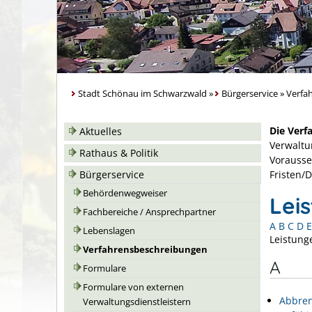
Stadt Schönau im Schwarzwald
»
Bürgerservice
»
Verfa
Die Verf
Aktuelles
Verwaltu
Rathaus & Politik
Vorausse
Bürgerservice
Fristen/
Behördenwegweiser
Lei
Fachbereiche / Ansprechpartner
A
B
C
D
E
Lebenslagen
Leistung
Verfahrensbeschreibungen
A
Formulare
Formulare von externen
Abbren
Verwaltungsdienstleistern