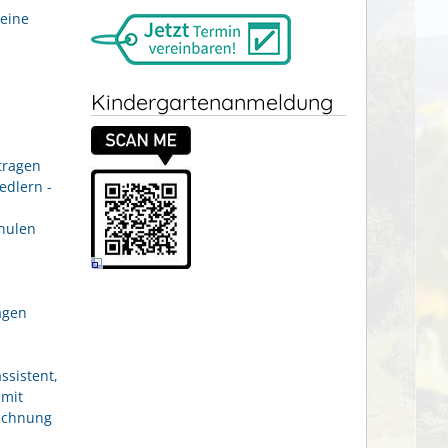
eine
Kindergartenanmeldung
tragen
edlern -
hulen
agen
ssistent,
 mit
eichnung