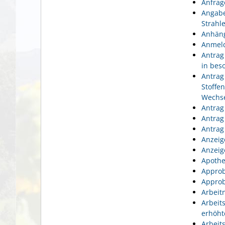
Anfrag
Angabe
Strahl
Anhäng
Anmeld
Antrag
in bes
Antrag
Stoffe
Wechse
Antrag
Antrag
Antrag
Anzeig
Anzeig
Apothe
Approb
Approb
Arbeit
Arbeit
erhöht
Arbeit