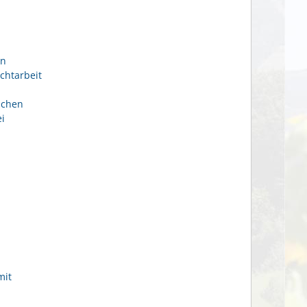
en
chtarbeit
ichen
i
mit