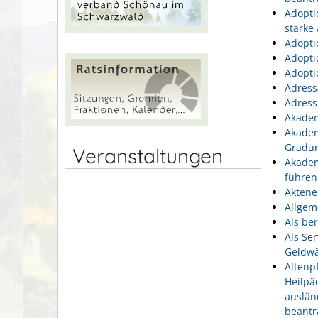
Adopti
starke
Adopti
Adopti
Adopti
Adress
Adress
Akadem
Akadem
Gradu
Veranstaltungen
Akadem
führen
Aktene
Allgem
Als be
Als Se
Geldwä
Altenp
Heilpä
auslän
beantr