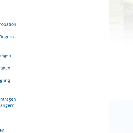
robation
ängern -
tragen
n
tragen
igung
antragen
längern
gen