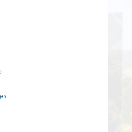
 -
gen