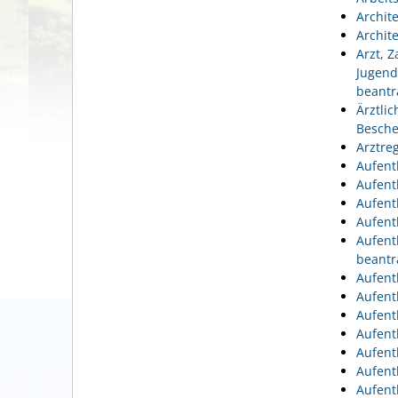
Archit
Archit
Arzt, 
Jugend
beantr
Ärztli
Besche
Arztre
Aufent
Aufent
Aufent
Aufent
Aufent
beantr
Aufent
Aufent
Aufent
Aufent
Aufent
Aufent
Aufent