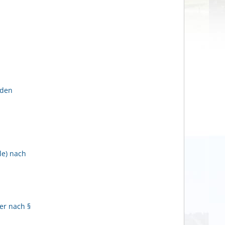
lden
le) nach
er nach §