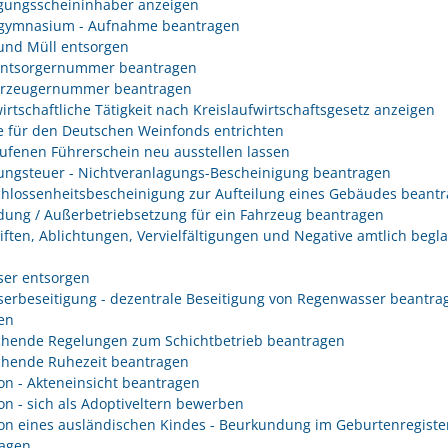
gungsscheininhaber anzeigen
gymnasium - Aufnahme beantragen
 und Müll entsorgen
entsorgernummer beantragen
erzeugernummer beantragen
irtschaftliche Tätigkeit nach Kreislaufwirtschaftsgesetz anzeigen
 für den Deutschen Weinfonds entrichten
ufenen Führerschein neu ausstellen lassen
ungsteuer - Nichtveranlagungs-Bescheinigung beantragen
hlossenheitsbescheinigung zur Aufteilung eines Gebäudes beant
ung / Außerbetriebsetzung für ein Fahrzeug beantragen
iften, Ablichtungen, Vervielfältigungen und Negative amtlich begl
er entsorgen
erbeseitigung - dezentrale Beseitigung von Regenwasser beantra
en
hende Regelungen zum Schichtbetrieb beantragen
hende Ruhezeit beantragen
on - Akteneinsicht beantragen
on - sich als Adoptiveltern bewerben
on eines ausländischen Kindes - Beurkundung im Geburtenregiste
agen