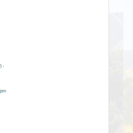
 -
gen