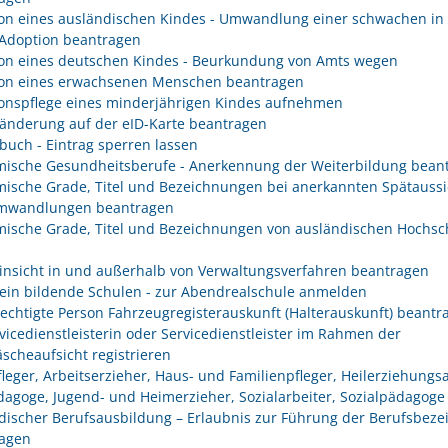
on eines ausländischen Kindes - Umwandlung einer schwachen in 
 Adoption beantragen
on eines deutschen Kindes - Beurkundung von Amts wegen
on eines erwachsenen Menschen beantragen
onspflege eines minderjährigen Kindes aufnehmen
änderung auf der eID-Karte beantragen
buch - Eintrag sperren lassen
ische Gesundheitsberufe - Anerkennung der Weiterbildung bean
ische Grade, Titel und Bezeichnungen bei anerkannten Spätaussi
mwandlungen beantragen
ische Grade, Titel und Bezeichnungen von ausländischen Hochsc
insicht in und außerhalb von Verwaltungsverfahren beantragen
ein bildende Schulen - zur Abendrealschule anmelden
rechtigte Person Fahrzeugregisterauskunft (Halterauskunft) beantr
rvicedienstleisterin oder Servicedienstleister im Rahmen der
scheaufsicht registrieren
fleger, Arbeitserzieher, Haus- und Familienpfleger, Heilerziehungsa
dagoge, Jugend- und Heimerzieher, Sozialarbeiter, Sozialpädagoge
discher Berufsausbildung – Erlaubnis zur Führung der Berufsbez
agen