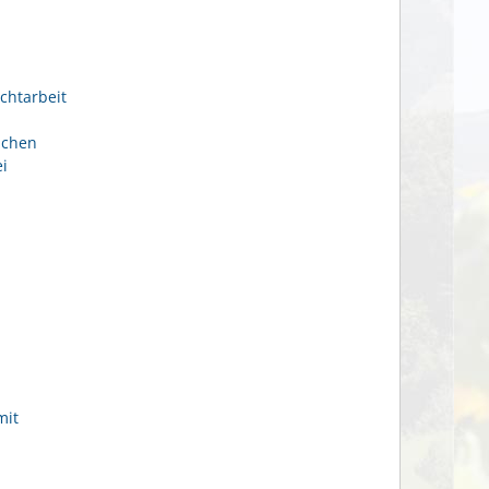
chtarbeit
ichen
i
mit