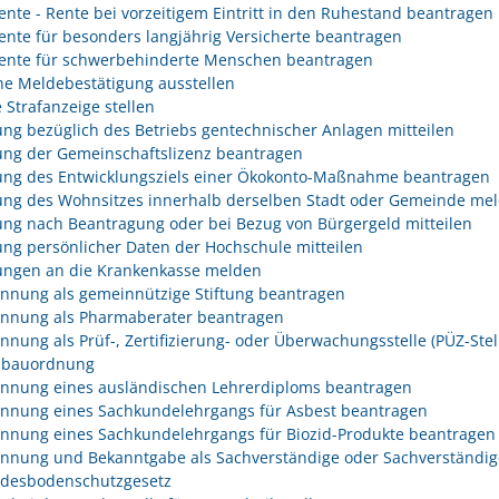
rente - Rente bei vorzeitigem Eintritt in den Ruhestand beantragen
rente für besonders langjährig Versicherte beantragen
rente für schwerbehinderte Menschen beantragen
he Meldebestätigung ausstellen
 Strafanzeige stellen
ng bezüglich des Betriebs gentechnischer Anlagen mitteilen
ng der Gemeinschaftslizenz beantragen
ng des Entwicklungsziels einer Ökokonto-Maßnahme beantragen
ng des Wohnsitzes innerhalb derselben Stadt oder Gemeinde me
ng nach Beantragung oder bei Bezug von Bürgergeld mitteilen
ng persönlicher Daten der Hochschule mitteilen
ngen an die Krankenkasse melden
nnung als gemeinnützige Stiftung beantragen
nnung als Pharmaberater beantragen
nnung als Prüf-, Zertifizierung- oder Überwachungsstelle (PÜZ-Stel
sbauordnung
nnung eines ausländischen Lehrerdiploms beantragen
nnung eines Sachkundelehrgangs für Asbest beantragen
nnung eines Sachkundelehrgangs für Biozid-Produkte beantragen
nnung und Bekanntgabe als Sachverständige oder Sachverständig
desbodenschutzgesetz