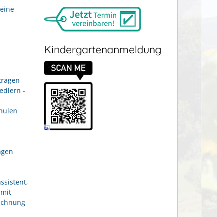
eine
Kindergartenanmeldung
tragen
edlern -
hulen
agen
ssistent,
 mit
eichnung