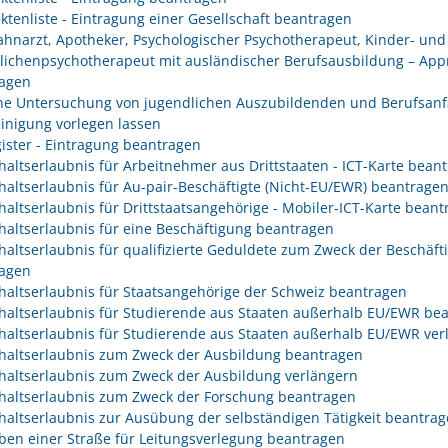
ektenliste - Eintragung einer Gesellschaft beantragen
Zahnarzt, Apotheker, Psychologischer Psychotherapeut, Kinder- und
lichenpsychotherapeut mit ausländischer Berufsausbildung – App
agen
che Untersuchung von jugendlichen Auszubildenden und Berufsanf
inigung vorlegen lassen
gister - Eintragung beantragen
haltserlaubnis für Arbeitnehmer aus Drittstaaten - ICT-Karte bean
haltserlaubnis für Au-pair-Beschäftigte (Nicht-EU/EWR) beantrage
haltserlaubnis für Drittstaatsangehörige - Mobiler-ICT-Karte bean
haltserlaubnis für eine Beschäftigung beantragen
haltserlaubnis für qualifizierte Geduldete zum Zweck der Beschäft
agen
haltserlaubnis für Staatsangehörige der Schweiz beantragen
haltserlaubnis für Studierende aus Staaten außerhalb EU/EWR be
haltserlaubnis für Studierende aus Staaten außerhalb EU/EWR ver
haltserlaubnis zum Zweck der Ausbildung beantragen
haltserlaubnis zum Zweck der Ausbildung verlängern
haltserlaubnis zum Zweck der Forschung beantragen
haltserlaubnis zur Ausübung der selbständigen Tätigkeit beantra
ben einer Straße für Leitungsverlegung beantragen