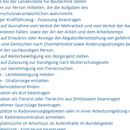
e bei der Landesstelle für Bautechnik stellen
n zur Person mitteilen, die die Aufgaben des
enschutzverantwortlichen wahrnimmt
er Kraftfahrzeug - Zulassung beantragen
 auf Ausnahme vom Verbot der Mehrarbeit und vom Verbot der Na
onderen Fällen, sowie der Art der Arbeit und dem Arbeitstempo
 auf Erlaubnis oder Anzeige der Abgabe/Bereitstellung von gefährl
n und Gemischen nach ChemVerbotsV sowie Änderungsanzeigen be
l der sachkundigen Person
 auf Weiterbewilligung von Bürgergeld stellen
 auf Zulassung zur Kündigung nach Mutterschutzgesetz
 zur Genehmigung von Tierversuchen
e - Lärmbelästigung melden
e - Strafanzeige erstatten
kennotdienst finden
ation als Arzt beantragen
ation als Tierarzt oder Tierärztin aus Drittstaaten beantragen
nehmer-Sparzulage beantragen
splätze in Radonvorsorgegebieten oder in einer Arbeitsumgebung 
er Radonkonzentration anmelden
splatzsuche im Anschluss an Aufenthalte im Bundesgebiet
ektenliste - Eintragung beantragen