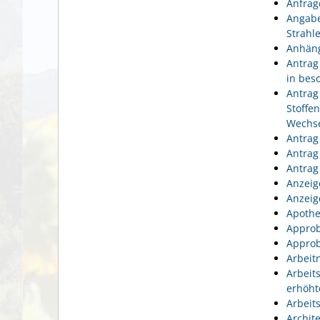
Anfrag
Angabe
Strahl
Anhäng
Antrag
in bes
Antrag
Stoffe
Wechse
Antrag
Antrag
Antrag
Anzeig
Anzeig
Apothe
Approb
Approb
Arbeit
Arbeit
erhöht
Arbeit
Archit