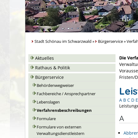
Stadt Schönau im Schwarzwald
»
Bürgerservice
»
Verfa
Die Verf
Aktuelles
Verwaltu
Rathaus & Politik
Vorausse
Bürgerservice
Fristen/
Behördenwegweiser
Lei
Fachbereiche / Ansprechpartner
A
B
C
D
E
Lebenslagen
Leistung
Verfahrensbeschreibungen
A
Formulare
Formulare von externen
Abbren
Verwaltungsdienstleistern