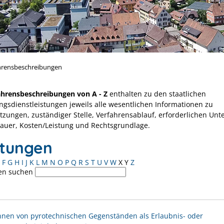
hrensbeschreibungen
ahrensbeschreibungen von A - Z
enthalten zu den staatlichen
ngsdienstleistungen jeweils alle wesentlichen Informationen zu
tzungen, zuständiger Stelle, Verfahrensablauf, erforderlichen Unt
Dauer, Kosten/Leistung und Rechtsgrundlage.
stungen
F
G
H
I
J
K
L
M
N
O
P
Q
R
S
T
U
V
W
X
Y
Z
en suchen
nen von pyrotechnischen Gegenständen als Erlaubnis- oder