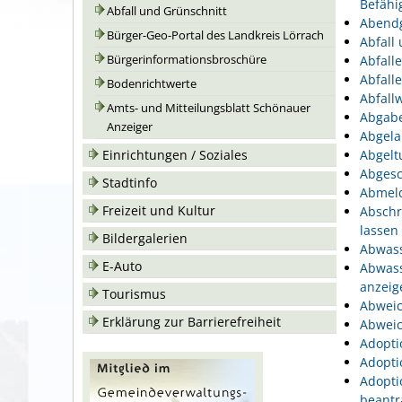
Befähi
Abfall und Grünschnitt
Abend
Bürger-Geo-Portal des Landkreis Lörrach
Abfall
Bürgerinformationsbroschüre
Abfall
Abfall
Bodenrichtwerte
Abfallw
Amts- und Mitteilungsblatt Schönauer
Abgabe
Anzeiger
Abgela
Einrichtungen / Soziales
Abgelt
Abgesc
Stadtinfo
Abmeld
Freizeit und Kultur
Abschr
lassen
Bildergalerien
Abwass
E-Auto
Abwass
anzeig
Tourismus
Abweic
Erklärung zur Barrierefreiheit
Abweic
Adopti
Adopti
Adopti
beantr