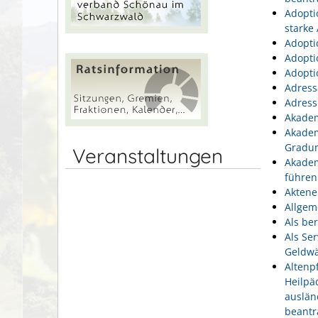
Adopti
starke
Adopti
Adopti
Adopti
Adress
Adress
Akadem
Akadem
Gradu
Veranstaltungen
Akadem
führen
Aktene
Allgem
Als be
Als Se
Geldwä
Altenp
Heilpä
auslän
beantr