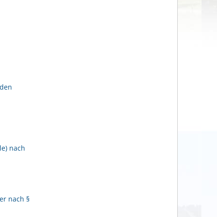
lden
le) nach
er nach §