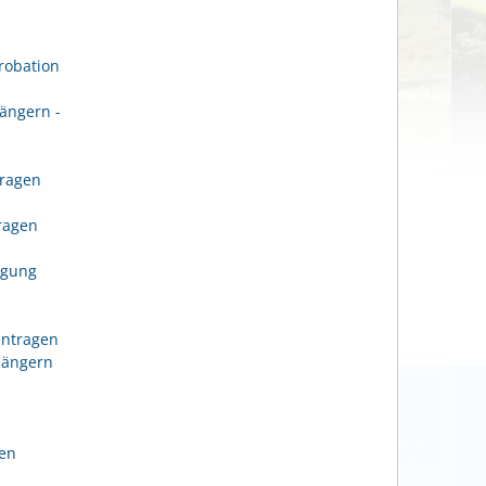
robation
ängern -
tragen
n
tragen
igung
antragen
längern
gen