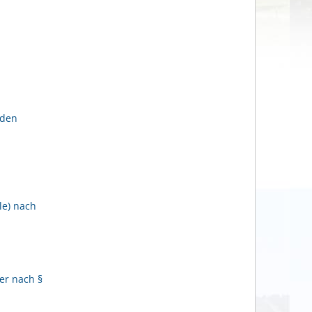
lden
le) nach
er nach §