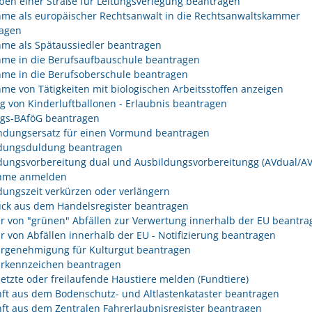
ben einer Straße für Leitungsverlegung beantragen
me als europäischer Rechtsanwalt in die Rechtsanwaltskammer
agen
me als Spätaussiedler beantragen
me in die Berufsaufbauschule beantragen
me in die Berufsoberschule beantragen
me von Tätigkeiten mit biologischen Arbeitsstoffen anzeigen
eg von Kinderluftballonen - Erlaubnis beantragen
egs-BAföG beantragen
dungsersatz für einen Vormund beantragen
dungsduldung beantragen
dungsvorbereitung dual und Ausbildungsvorbereitungg (AVdual/AV)
ahme anmelden
dungszeit verkürzen oder verlängern
ck aus dem Handelsregister beantragen
r von "grünen" Abfällen zur Verwertung innerhalb der EU beantra
r von Abfällen innerhalb der EU - Notifizierung beantragen
rgenehmigung für Kulturgut beantragen
rkennzeichen beantragen
etzte oder freilaufende Haustiere melden (Fundtiere)
ft aus dem Bodenschutz- und Altlastenkataster beantragen
ft aus dem Zentralen Fahrerlaubnisregister beantragen