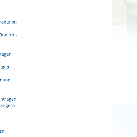
robation
ängern -
tragen
n
tragen
igung
antragen
längern
gen