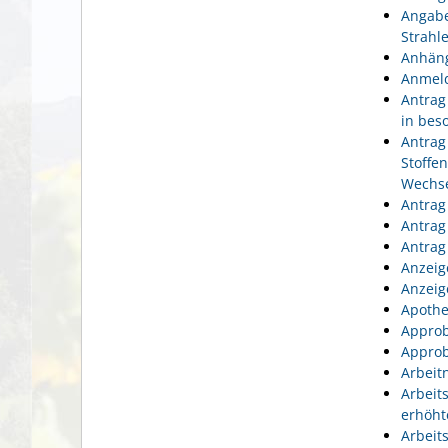
Angabe
Strahl
Anhäng
Anmeld
Antrag
in bes
Antrag
Stoffe
Wechse
Antrag
Antrag
Antrag
Anzeig
Anzeig
Apothe
Approb
Approb
Arbeit
Arbeit
erhöht
Arbeit