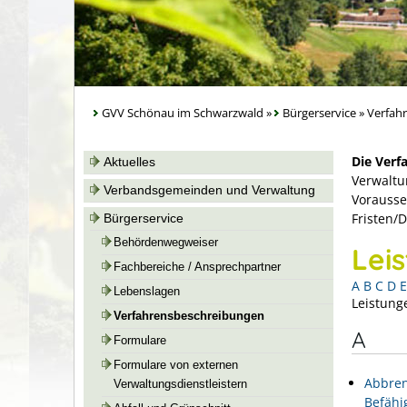
GVV Schönau im Schwarzwald
»
Bürgerservice
»
Verfah
Die Verf
Aktuelles
Verwaltu
Verbandsgemeinden und Verwaltung
Vorausse
Fristen/
Bürgerservice
Behördenwegweiser
Lei
Fachbereiche / Ansprechpartner
A
B
C
D
E
Lebenslagen
Leistung
Verfahrensbeschreibungen
A
Formulare
Formulare von externen
Abbren
Verwaltungsdienstleistern
Befähi