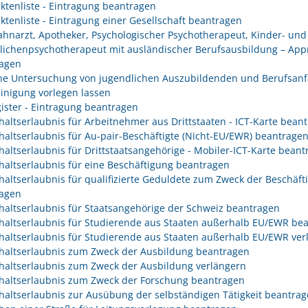
ektenliste - Eintragung beantragen
ektenliste - Eintragung einer Gesellschaft beantragen
Zahnarzt, Apotheker, Psychologischer Psychotherapeut, Kinder- und
lichenpsychotherapeut mit ausländischer Berufsausbildung – App
agen
che Untersuchung von jugendlichen Auszubildenden und Berufsanf
inigung vorlegen lassen
gister - Eintragung beantragen
haltserlaubnis für Arbeitnehmer aus Drittstaaten - ICT-Karte bean
haltserlaubnis für Au-pair-Beschäftigte (Nicht-EU/EWR) beantrage
haltserlaubnis für Drittstaatsangehörige - Mobiler-ICT-Karte bean
haltserlaubnis für eine Beschäftigung beantragen
haltserlaubnis für qualifizierte Geduldete zum Zweck der Beschäft
agen
haltserlaubnis für Staatsangehörige der Schweiz beantragen
haltserlaubnis für Studierende aus Staaten außerhalb EU/EWR be
haltserlaubnis für Studierende aus Staaten außerhalb EU/EWR ver
haltserlaubnis zum Zweck der Ausbildung beantragen
haltserlaubnis zum Zweck der Ausbildung verlängern
haltserlaubnis zum Zweck der Forschung beantragen
haltserlaubnis zur Ausübung der selbständigen Tätigkeit beantra