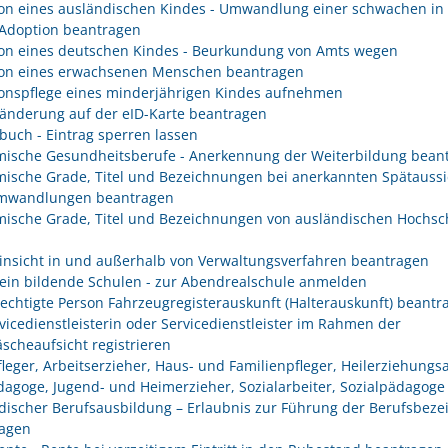
on eines ausländischen Kindes - Umwandlung einer schwachen in 
 Adoption beantragen
on eines deutschen Kindes - Beurkundung von Amts wegen
on eines erwachsenen Menschen beantragen
onspflege eines minderjährigen Kindes aufnehmen
änderung auf der eID-Karte beantragen
buch - Eintrag sperren lassen
ische Gesundheitsberufe - Anerkennung der Weiterbildung bean
ische Grade, Titel und Bezeichnungen bei anerkannten Spätaussi
mwandlungen beantragen
ische Grade, Titel und Bezeichnungen von ausländischen Hochsc
insicht in und außerhalb von Verwaltungsverfahren beantragen
ein bildende Schulen - zur Abendrealschule anmelden
rechtigte Person Fahrzeugregisterauskunft (Halterauskunft) beantr
rvicedienstleisterin oder Servicedienstleister im Rahmen der
scheaufsicht registrieren
fleger, Arbeitserzieher, Haus- und Familienpfleger, Heilerziehungsa
dagoge, Jugend- und Heimerzieher, Sozialarbeiter, Sozialpädagoge
discher Berufsausbildung – Erlaubnis zur Führung der Berufsbez
agen