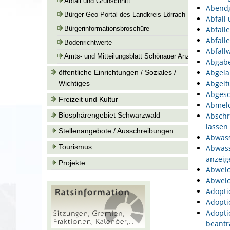
Abfall und Grünschnitt
Abend
Bürger-Geo-Portal des Landkreis Lörrach
Abfall
Abfall
Bürgerinformationsbroschüre
Abfall
Bodenrichtwerte
Abfallw
Amts- und Mitteilungsblatt Schönauer Anzeiger
Abgabe
Abgela
öffentliche Einrichtungen / Soziales /
Abgelt
Wichtiges
Abgesc
Freizeit und Kultur
Abmeld
Biosphärengebiet Schwarzwald
Abschr
lassen
Stellenangebote / Ausschreibungen
Abwass
Tourismus
Abwass
anzeig
Projekte
Abweic
Abweic
Adopti
Adopti
Adopti
beantr