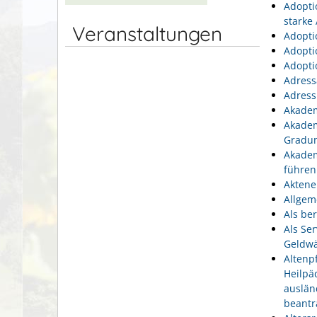
Adopti
starke
Veranstaltungen
Adopti
Adopti
Adopti
Adress
Adress
Akadem
Akadem
Gradu
Akadem
führen
Aktene
Allgem
Als be
Als Se
Geldwä
Altenp
Heilpä
auslän
beantr