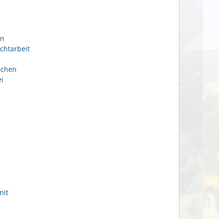
en
chtarbeit
ichen
i
mit