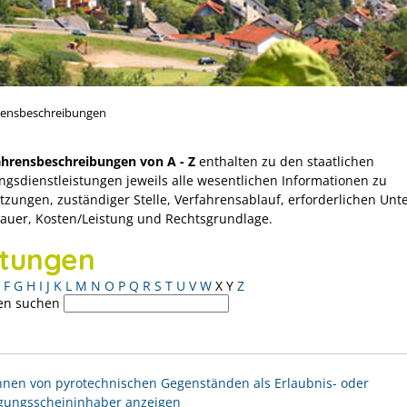
rensbeschreibungen
ahrensbeschreibungen von A - Z
enthalten zu den staatlichen
ngsdienstleistungen jeweils alle wesentlichen Informationen zu
tzungen, zuständiger Stelle, Verfahrensablauf, erforderlichen Unt
Dauer, Kosten/Leistung und Rechtsgrundlage.
stungen
F
G
H
I
J
K
L
M
N
O
P
Q
R
S
T
U
V
W
X
Y
Z
en suchen
nen von pyrotechnischen Gegenständen als Erlaubnis- oder
gungsscheininhaber anzeigen