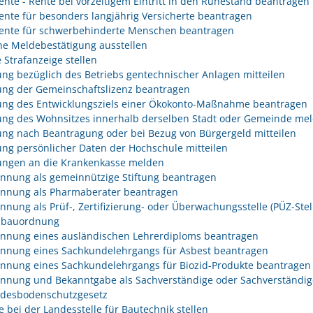
rente - Rente bei vorzeitigem Eintritt in den Ruhestand beantragen
rente für besonders langjährig Versicherte beantragen
rente für schwerbehinderte Menschen beantragen
he Meldebestätigung ausstellen
 Strafanzeige stellen
ng bezüglich des Betriebs gentechnischer Anlagen mitteilen
ng der Gemeinschaftslizenz beantragen
ng des Entwicklungsziels einer Ökokonto-Maßnahme beantragen
ng des Wohnsitzes innerhalb derselben Stadt oder Gemeinde me
ng nach Beantragung oder bei Bezug von Bürgergeld mitteilen
ng persönlicher Daten der Hochschule mitteilen
ngen an die Krankenkasse melden
nnung als gemeinnützige Stiftung beantragen
nnung als Pharmaberater beantragen
nnung als Prüf-, Zertifizierung- oder Überwachungsstelle (PÜZ-Stel
sbauordnung
nnung eines ausländischen Lehrerdiploms beantragen
nnung eines Sachkundelehrgangs für Asbest beantragen
nnung eines Sachkundelehrgangs für Biozid-Produkte beantragen
nnung und Bekanntgabe als Sachverständige oder Sachverständig
desbodenschutzgesetz
e bei der Landesstelle für Bautechnik stellen