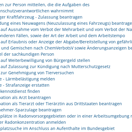
n zur Person mitteilen, die die Aufgaben des
enschutzverantwortlichen wahrnimmt
er Kraftfahrzeug - Zulassung beantragen
ung eines Neuwagens (Neuzulassung eines Fahrzeugs) beantrag
 auf Ausnahme vom Verbot der Mehrarbeit und vom Verbot der Na
onderen Fällen, sowie der Art der Arbeit und dem Arbeitstempo
 auf Erlaubnis oder Anzeige der Abgabe/Bereitstellung von gefährl
n und Gemischen nach ChemVerbotsV sowie Änderungsanzeigen be
l der sachkundigen Person
 auf Weiterbewilligung von Bürgergeld stellen
 auf Zulassung zur Kündigung nach Mutterschutzgesetz
 zur Genehmigung von Tierversuchen
e - Lärmbelästigung melden
e - Strafanzeige erstatten
kennotdienst finden
ation als Arzt beantragen
ation als Tierarzt oder Tierärztin aus Drittstaaten beantragen
nehmer-Sparzulage beantragen
splätze in Radonvorsorgegebieten oder in einer Arbeitsumgebung 
er Radonkonzentration anmelden
splatzsuche im Anschluss an Aufenthalte im Bundesgebiet