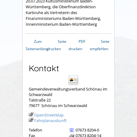
20.07.2023 Kultusministerium Baden-
Württemberg, die Oberfinanzdirektion
Karlsruhe als Vertreterin des
Finanzministeriums Baden-Württemberg,
Innenministerium Baden-Württemberg
Zum
Seite
PDF
Seite
Seitenanfang
drucken
drucken
empfehlen
Kontakt
Gemeindeverwaltungsverband Schönau im
Schwarzwald
Talstraße 22
79677
Schönau im Schwarzwald
OpenStreetMap
Fahrplanauskunft
Telefon
07673 8204-0
Fax
07673 8204-14