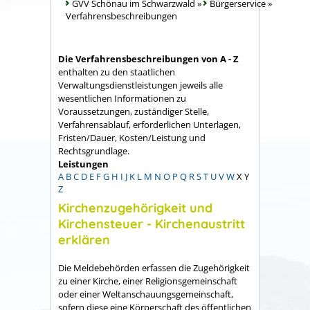
GVV Schönau im Schwarzwald
»
Bürgerservice
»
Verfahrensbeschreibungen
Die Verfahrensbeschreibungen von A - Z
enthalten zu den staatlichen
Verwaltungsdienstleistungen jeweils alle
wesentlichen Informationen zu
Voraussetzungen, zuständiger Stelle,
Verfahrensablauf, erforderlichen Unterlagen,
Fristen/Dauer, Kosten/Leistung und
Rechtsgrundlage.
Leistungen
A
B
C
D
E
F
G
H
I
J
K
L
M
N
O
P
Q
R
S
T
U
V
W
X
Y
Z
Kirchenzugehörigkeit und
Kirchensteuer - Kirchenaustritt
erklären
Die Meldebehörden erfassen die Zugehörigkeit
zu einer Kirche, einer Religionsgemeinschaft
oder einer Weltanschauungsgemeinschaft,
sofern diese eine Körperschaft des öffentlichen