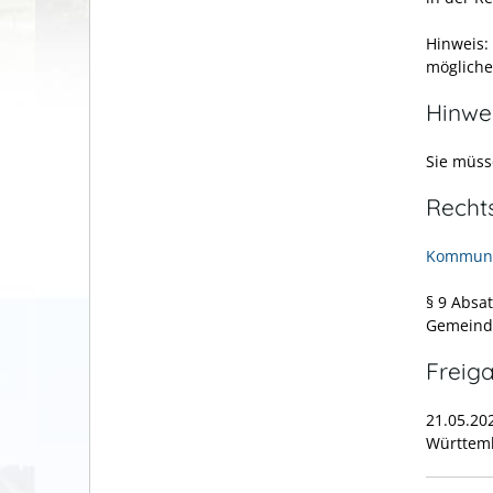
Hinweis:
möglicher
Hinwe
Sie müss
Recht
Kommuna
§ 9 Absa
Gemeind
Freig
21.05.20
Württem