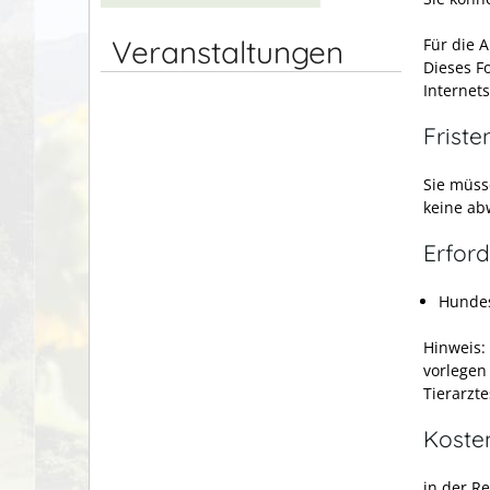
Veranstaltungen
Für die 
Dieses F
Internet
Friste
Sie müss
keine ab
Erford
Hunde
Hinweis:
vorlegen
Tierarzte
Koste
in der Re