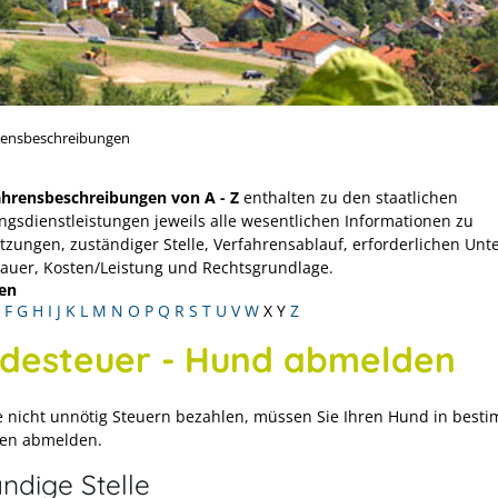
rensbeschreibungen
ahrensbeschreibungen von A - Z
enthalten zu den staatlichen
ngsdienstleistungen jeweils alle wesentlichen Informationen zu
tzungen, zuständiger Stelle, Verfahrensablauf, erforderlichen Unt
Dauer, Kosten/Leistung und Rechtsgrundlage.
en
F
G
H
I
J
K
L
M
N
O
P
Q
R
S
T
U
V
W
X
Y
Z
desteuer - Hund abmelden
e nicht unnötig Steuern bezahlen, müssen Sie Ihren Hund in best
nen abmelden.
ndige Stelle