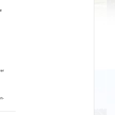
e
rer
en-