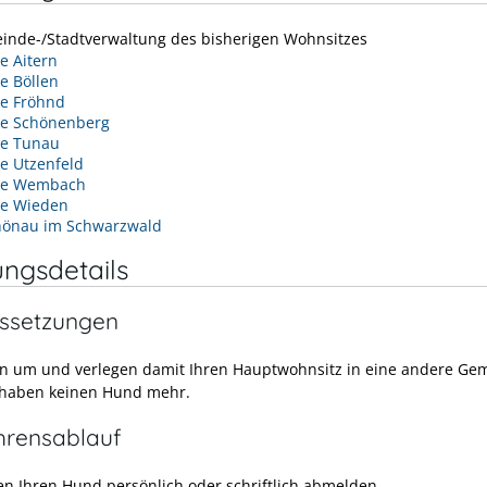
inde-/Stadtverwaltung des bisherigen Wohnsitzes
 Aitern
e Böllen
e Fröhnd
e Schönenberg
e Tunau
e Utzenfeld
de Wembach
e Wieden
hönau im Schwarzwald
ungsdetails
ssetzungen
en um und verlegen damit Ihren Hauptwohnsitz in eine andere Ge
 haben keinen Hund mehr.
hrensablauf
en Ihren Hund persönlich oder schriftlich abmelden.