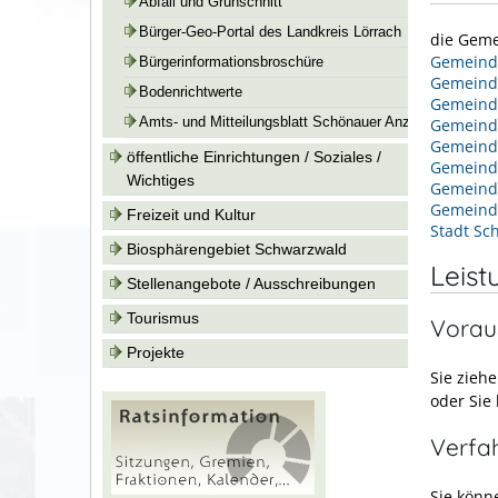
Abfall und Grünschnitt
Bürger-Geo-Portal des Landkreis Lörrach
die Geme
Gemeinde
Bürgerinformationsbroschüre
Gemeind
Bodenrichtwerte
Gemeind
Amts- und Mitteilungsblatt Schönauer Anzeiger
Gemeind
Gemeind
öffentliche Einrichtungen / Soziales /
Gemeind
Wichtiges
Gemein
Gemeind
Freizeit und Kultur
Stadt Sc
Biosphärengebiet Schwarzwald
Leist
Stellenangebote / Ausschreibungen
Tourismus
Vorau
Projekte
Sie zieh
oder Sie
Verfa
Sie könn