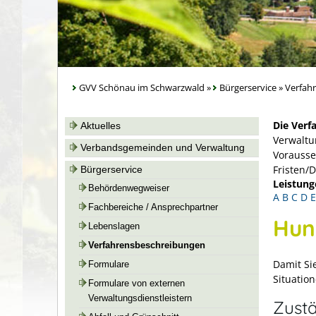
GVV Schönau im Schwarzwald
»
Bürgerservice
»
Verfah
Die Verf
Aktuelles
Verwaltu
Verbandsgemeinden und Verwaltung
Vorausse
Fristen/
Bürgerservice
Leistung
Behördenwegweiser
A
B
C
D
E
Fachbereiche / Ansprechpartner
Hun
Lebenslagen
Verfahrensbeschreibungen
Damit Si
Formulare
Situatio
Formulare von externen
Verwaltungsdienstleistern
Zustä