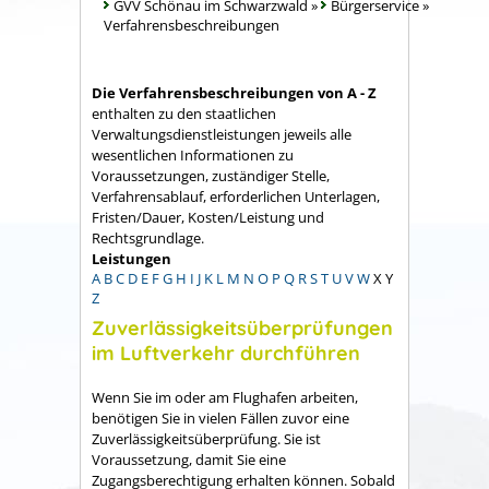
GVV Schönau im Schwarzwald
»
Bürgerservice
»
Verfahrensbeschreibungen
Die Verfahrensbeschreibungen von A - Z
enthalten zu den staatlichen
Verwaltungsdienstleistungen jeweils alle
wesentlichen Informationen zu
Voraussetzungen, zuständiger Stelle,
Verfahrensablauf, erforderlichen Unterlagen,
Fristen/Dauer, Kosten/Leistung und
Rechtsgrundlage.
Leistungen
A
B
C
D
E
F
G
H
I
J
K
L
M
N
O
P
Q
R
S
T
U
V
W
X
Y
Z
Zuverlässigkeitsüberprüfungen
im Luftverkehr durchführen
Wenn Sie im oder am Flughafen arbeiten,
benötigen Sie in vielen Fällen zuvor eine
Zuverlässigkeitsüberprüfung. Sie ist
Voraussetzung, damit Sie eine
Zugangsberechtigung erhalten können. Sobald