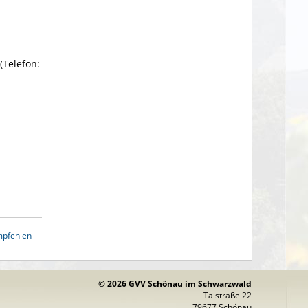
(Telefon:
mpfehlen
© 2026 GVV Schönau im Schwarzwald
Talstraße 22
79677 Schönau