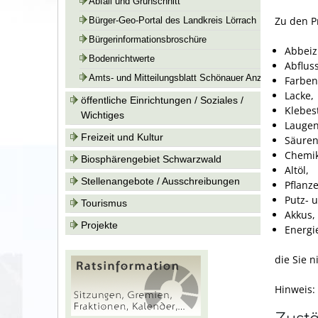
Abfall und Grünschnitt
Zu den P
Bürger-Geo-Portal des Landkreis Lörrach
Bürgerinformationsbroschüre
Abbeiz
Bodenrichtwerte
Abfluss
Amts- und Mitteilungsblatt Schönauer Anzeiger
Farben
Lacke,
öffentliche Einrichtungen / Soziales /
Klebest
Wichtiges
Laugen
Freizeit und Kultur
Säuren
Chemik
Biosphärengebiet Schwarzwald
Altöl,
Stellenangebote / Ausschreibungen
Pflanz
Putz- 
Tourismus
Akkus, 
Projekte
Energi
die Sie 
Hinweis: 
Zustä