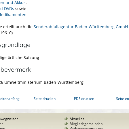
ien und Akkus
,
nd DVDs
sowie
Medikamenten
.
e erteilt auch die
Sonderabfallagentur Baden-Württemberg GmbH
519610).
sgrundlage
lige örtliche Satzung
abevermerk
026 Umweltministerium Baden-Württemberg
eitenanfang
Seite drucken
PDF drucken
Seite e
nwegweiser
Aktuelles
er
Mitgliedsgemeinden
gen
Verbandsverwaltung