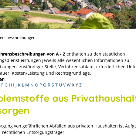
rensbeschreibungen
ahrensbeschreibungen von A - Z
enthalten zu den staatlichen
ngsdienstleistungen jeweils alle wesentlichen Informationen zu
tzungen, zuständiger Stelle, Verfahrensablauf, erforderlichen Unt
Dauer, Kosten/Leistung und Rechtsgrundlage.
en
F
G
H
I
J
K
L
M
N
O
P
Q
R
S
T
U
V
W
X
Y
Z
blemstoffe aus Privathaushal
sorgen
orgung von gefährlichen Abfällen aus privaten Haushalten ist Aufg
h-rechtlichen Entsorgungsträger.