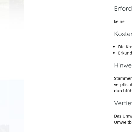
Erford
keine
Koste
Die Ko
Erkundi
Hinwe
Stammen 
verpflic
durchfüh
Verti
Das Umw
Umweltbu