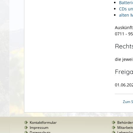
Batter
CDs u
alten 
Auskünft
0711 - 9
Recht
die jewei
Freig
01.06.2
Zum S
Kontaktformular
Behörde
Impressum
Mitarbeit
Datenschutz
Lebensla