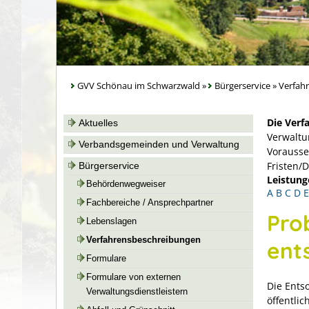
GVV Schönau im Schwarzwald
»
Bürgerservice
»
Verfah
Die Verf
Aktuelles
Verwaltu
Verbandsgemeinden und Verwaltung
Vorausse
Fristen/
Bürgerservice
Leistung
Behördenwegweiser
A
B
C
D
E
Fachbereiche / Ansprechpartner
Pro
Lebenslagen
Verfahrensbeschreibungen
ent
Formulare
Formulare von externen
Die Ents
Verwaltungsdienstleistern
öffentlic