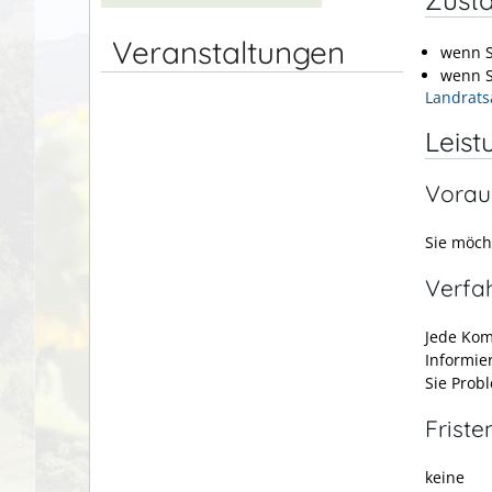
Veranstaltungen
wenn S
wenn S
Landrats
Leist
Vorau
Sie möch
Verfa
Jede Kom
Informie
Sie Prob
Friste
keine