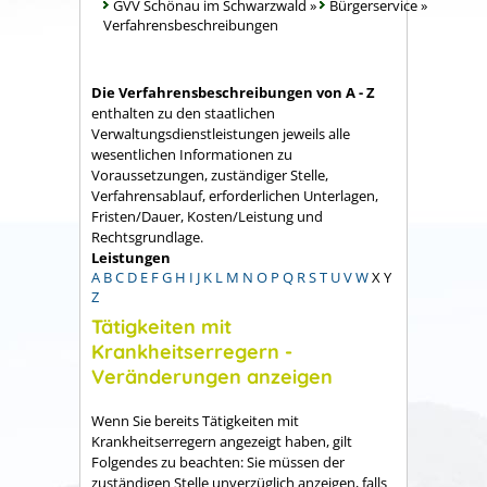
GVV Schönau im Schwarzwald
»
Bürgerservice
»
Verfahrensbeschreibungen
Die Verfahrensbeschreibungen von A - Z
enthalten zu den staatlichen
Verwaltungsdienstleistungen jeweils alle
wesentlichen Informationen zu
Voraussetzungen, zuständiger Stelle,
Verfahrensablauf, erforderlichen Unterlagen,
Fristen/Dauer, Kosten/Leistung und
Rechtsgrundlage.
Leistungen
A
B
C
D
E
F
G
H
I
J
K
L
M
N
O
P
Q
R
S
T
U
V
W
X
Y
Z
Tätigkeiten mit
Krankheitserregern -
Veränderungen anzeigen
Wenn Sie bereits Tätigkeiten mit
Krankheitserregern angezeigt haben, gilt
Folgendes zu beachten: Sie müssen der
zuständigen Stelle unverzüglich anzeigen, falls