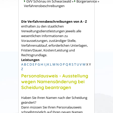
GVV Schönau im Schwarzwald
»
Bürgerservice
»
Verfahrensbeschreibungen
Die Verfahrensbeschreibungen von A - Z
enthalten zu den staatlichen
Verwaltungsdienstleistungen jeweils alle
wesentlichen Informationen zu
Voraussetzungen, zuständiger Stelle,
Verfahrensablauf, erforderlichen Unterlagen,
Fristen/Dauer, Kosten/Leistung und
Rechtsgrundlage.
Leistungen
A
B
C
D
E
F
G
H
I
J
K
L
M
N
O
P
Q
R
S
T
U
V
W
X
Y
Z
Personalausweis - Ausstellung
wegen Namensänderung bei
Scheidung beantragen
Haben Sie Ihren Namen nach der Scheidung
geändert?
Dann müssen Sie Ihren Personalausweis
schnellstmöglich auf Ihren neuen Namen