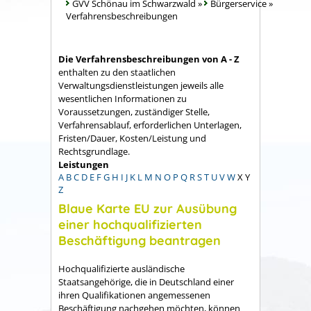
GVV Schönau im Schwarzwald
»
Bürgerservice
»
Verfahrensbeschreibungen
Die Verfahrensbeschreibungen von A - Z
enthalten zu den staatlichen
Verwaltungsdienstleistungen jeweils alle
wesentlichen Informationen zu
Voraussetzungen, zuständiger Stelle,
Verfahrensablauf, erforderlichen Unterlagen,
Fristen/Dauer, Kosten/Leistung und
Rechtsgrundlage.
Leistungen
A
B
C
D
E
F
G
H
I
J
K
L
M
N
O
P
Q
R
S
T
U
V
W
X
Y
Z
Blaue Karte EU zur Ausübung
einer hochqualifizierten
Beschäftigung beantragen
Hochqualifizierte ausländische
Staatsangehörige, die in Deutschland einer
ihren Qualifikationen angemessenen
Beschäftigung nachgehen möchten, können