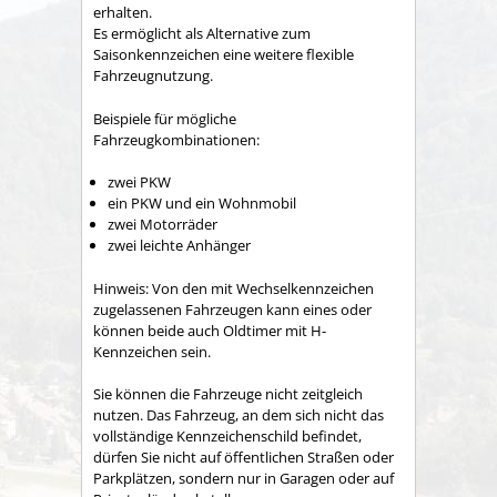
erhalten.
Es ermöglicht als Alternative zum
Saisonkennzeichen eine weitere flexible
Fahrzeugnutzung.
Beispiele für mögliche
Fahrzeugkombinationen:
zwei PKW
ein PKW und ein Wohnmobil
zwei Motorräder
zwei leichte Anhänger
Hinweis:
Von den mit Wechselkennzeichen
zugelassenen Fahrze
u
gen kann eines oder
können beide auch Oldtimer mit H-
Kennzeichen sein.
Sie können die Fahrzeuge nicht zeitgleich
nutzen.
Das Fah
r
zeug, an dem sich nicht das
vollständige Kennzeichenschild befi
n
det,
dürfen Sie nicht auf öffentlichen Straßen oder
Parkplä
t
zen, sondern nur in Garagen oder auf