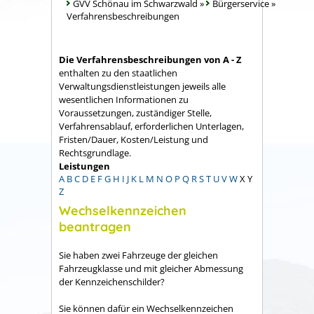
GVV Schönau im Schwarzwald
»
Bürgerservice
»
Verfahrensbeschreibungen
Die Verfahrensbeschreibungen von A - Z
enthalten zu den staatlichen
Verwaltungsdienstleistungen jeweils alle
wesentlichen Informationen zu
Voraussetzungen, zuständiger Stelle,
Verfahrensablauf, erforderlichen Unterlagen,
Fristen/Dauer, Kosten/Leistung und
Rechtsgrundlage.
Leistungen
A
B
C
D
E
F
G
H
I
J
K
L
M
N
O
P
Q
R
S
T
U
V
W
X
Y
Z
Wechselkennzeichen
beantragen
Sie haben zwei Fahrzeuge der gleichen
Fahrzeugklasse und mit gleicher Abmessung
der Kennzeichenschilder?
Sie können dafür ein Wechselkennzeichen