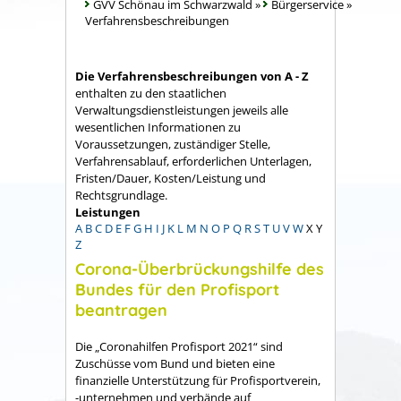
GVV Schönau im Schwarzwald
»
Bürgerservice
»
Verfahrensbeschreibungen
Die Verfahrensbeschreibungen von A - Z
enthalten zu den staatlichen
Verwaltungsdienstleistungen jeweils alle
wesentlichen Informationen zu
Voraussetzungen, zuständiger Stelle,
Verfahrensablauf, erforderlichen Unterlagen,
Fristen/Dauer, Kosten/Leistung und
Rechtsgrundlage.
Leistungen
A
B
C
D
E
F
G
H
I
J
K
L
M
N
O
P
Q
R
S
T
U
V
W
X
Y
Z
Corona-Überbrückungshilfe des
Bundes für den Profisport
beantragen
Die „Coronahilfen Profisport 2021“ sind
Zuschüsse vom Bund und bieten eine
finanzielle Unterstützung für Profisportverein,
-unternehmen und verbände auf