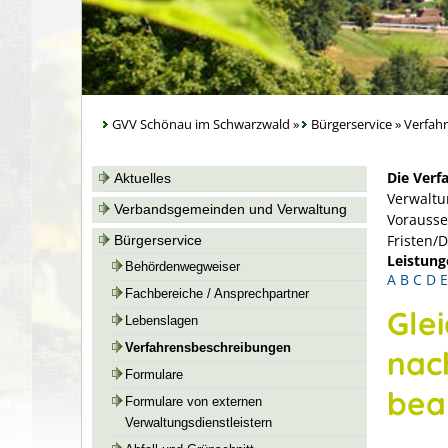
GVV Schönau im Schwarzwald
»
Bürgerservice
»
Verfah
Die Verf
Aktuelles
Verwaltu
Verbandsgemeinden und Verwaltung
Vorausse
Fristen/
Bürgerservice
Leistung
Behördenwegweiser
A
B
C
D
E
Fachbereiche / Ansprechpartner
Glei
Lebenslagen
Verfahrensbeschreibungen
nac
Formulare
bea
Formulare von externen
Verwaltungsdienstleistern