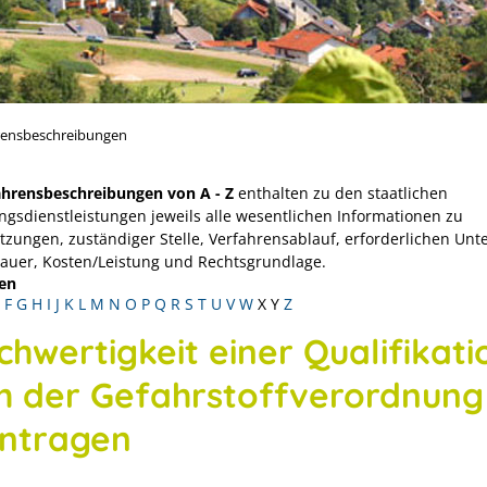
rensbeschreibungen
ahrensbeschreibungen von A - Z
enthalten zu den staatlichen
ngsdienstleistungen jeweils alle wesentlichen Informationen zu
tzungen, zuständiger Stelle, Verfahrensablauf, erforderlichen Unt
Dauer, Kosten/Leistung und Rechtsgrundlage.
en
F
G
H
I
J
K
L
M
N
O
P
Q
R
S
T
U
V
W
X
Y
Z
chwertigkeit einer Qualifikati
h der Gefahrstoffverordnung
ntragen