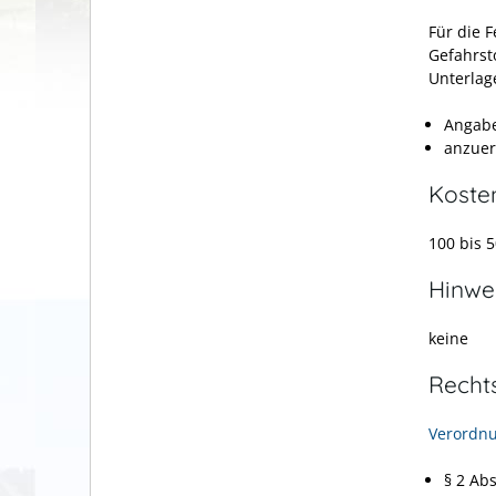
Für die F
Gefahrst
Unterlag
Angabe
anzuer
Koste
100 bis 
Hinwe
keine
Recht
Verordnu
§ 2 Ab