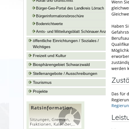
Abfall und Grünschnitt
Wenn Sie
gleichwe
Bürger-Geo-Portal des Landkreis Lörrach
Gleichwe
Bürgerinformationsbroschüre
Bodenrichtwerte
Haben Si
Gefahrst
Amts- und Mitteilungsblatt Schönauer Anzeiger
Berufsau
öffentliche Einrichtungen / Soziales /
Qualifika
Wichtiges
Möglichk
Freizeit und Kultur
erworben
zuständi
Biosphärengebiet Schwarzwald
werden 
Stellenangebote / Ausschreibungen
Zustä
Tourismus
Projekte
Das für 
Regierun
Regierun
Leist