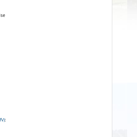
ise
fV)
: