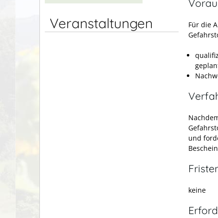
Vorau
Veranstaltungen
Für die 
Gefahrst
qualif
geplan
Nachwe
Verfa
Nachdem 
Gefahrst
und ford
Beschein
Friste
keine
Erford