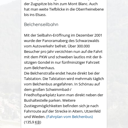
der Zugspitze bis hin zum Mont Blanc. Auch
hat man weite Tiefblicke in die Oberrheinebene
bis ins Elsass.
Belchenseilbahn
Mit der Seilbahn-Eröffnung im Dezember 2001
wurde der Panoramaberg des Schwarzwalds
vom Autoverkehr befreit. Über 300.000
Besucher pro Jahr verzichten nun auf die Fahrt
mit dem PKW und schweben lautlos mit der 8-
sitzigen Gondel in nur fünfminütiger Fahrzeit
zum Belchenhaus.
Die Belchenstraße endet heute direkt bei der
Talstation. Die Talstation wird mehrmals täglich
vom Belchenbus angefahren. In Schönau auf
dem großen Schwimmbad-/
Friedhofsparkplatz kann man direkt neben der
Bushaltestelle parken. Weitere
Zustiegsmöglichkeiten befinden sich je nach
Fahrroute auf der Strecke in Aitern, Utzenfeld
und Wieden.
(Fahrplan vom Belchenbus)
(135,9
KB
)