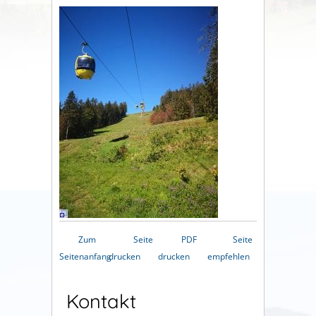
Zum
Seite
PDF
Seite
Seitenanfang
drucken
drucken
empfehlen
Kontakt