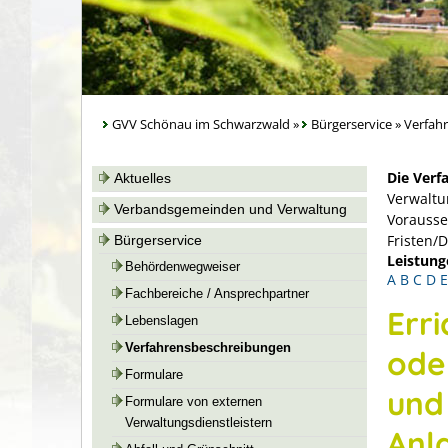
GVV Schönau im Schwarzwald
»
Bürgerservice
»
Verfah
Die Verf
Aktuelles
Verwaltu
Verbandsgemeinden und Verwaltung
Vorausse
Fristen/
Bürgerservice
Leistung
Behördenwegweiser
A
B
C
D
E
Fachbereiche / Ansprechpartner
Err
Lebenslagen
Verfahrensbeschreibungen
oder
Formulare
und
Formulare von externen
Verwaltungsdienstleistern
Anl