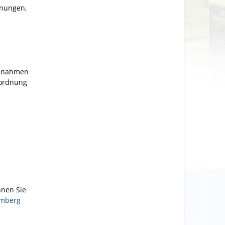
hnungen,
aßnahmen
rordnung
nen Sie
emberg