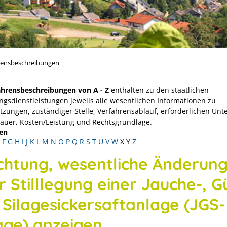
rensbeschreibungen
ahrensbeschreibungen von A - Z
enthalten zu den staatlichen
ngsdienstleistungen jeweils alle wesentlichen Informationen zu
tzungen, zuständiger Stelle, Verfahrensablauf, erforderlichen Unt
Dauer, Kosten/Leistung und Rechtsgrundlage.
en
F
G
H
I
J
K
L
M
N
O
P
Q
R
S
T
U
V
W
X
Y
Z
ichtung, wesentliche Änderun
 Stilllegung einer Jauche-, Gü
 Silagesickersaftanlage (JGS-
age) anzeigen