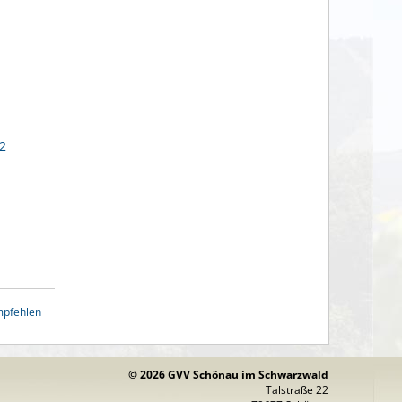
2
mpfehlen
© 2026 GVV Schönau im Schwarzwald
Talstraße 22