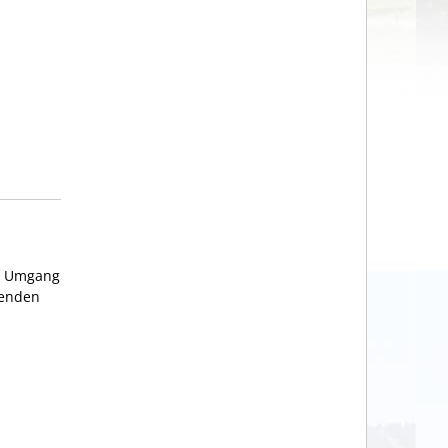
m Umgang
genden