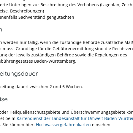
lierte Unterlagen zur Beschreibung des Vorhabens (Lageplan, Zeic
ise, Beschreibungen)
nenfalls Sachverständigengutachten
n
 werden nur fällig, wenn die zuständige Behörde zusätzliche M
 muss. Grundlage für die Gebührenermittlung sind die Rechtsve
ung der jeweils zuständigen Behörde sowie die Regelungen des
ebührengesetzes Baden-Württemberg.
eitungsdauer
beitung dauert zwischen 2 und 6 Wochen.
ise
oder Heilquellenschutzgebiete und Überschwemmungsgebiete kön
net beim
Kartendienst der Landesanstalt für Umwelt Baden-Württ
. Sie können hier:
Hochwassergefahrenkarten
einsehen.