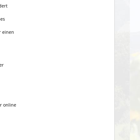
dert
 es
r einen
er
r online