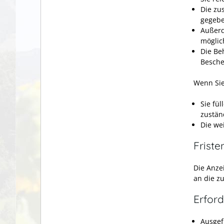
Die
zu
gegebe
Außerd
möglic
Die Be
Besche
Wenn Sie
Sie fü
zustän
Die we
Friste
Die Anze
an die z
Erford
Ausgef