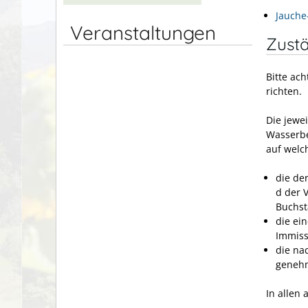
Jauche
Veranstaltungen
Zustä
Bitte ac
richten.
Die jewe
Wasserbe
auf welc
die de
d der 
Buchst
die ei
Immissi
die na
genehm
In allen 