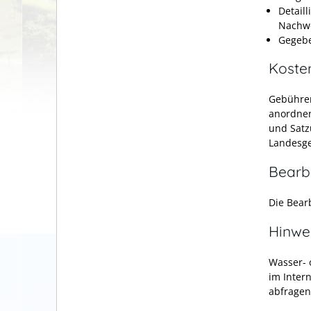
Detail
Nachwe
Gegebe
Koste
Gebühren
anordnen
und Satz
Landesg
Bearb
Die Bear
Hinwe
Wasser- 
im Inter
abfragen