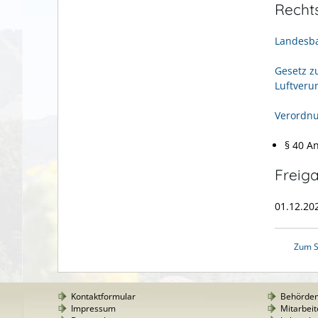
Recht
Landesb
Gesetz z
Luftveru
Verordnu
§ 40 An
Freig
01.12.2
Zum S
Kontaktformular
Behörde
Impressum
Mitarbeit