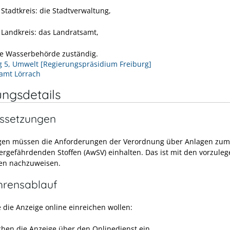
Stadtkreis: die
Stadtverwaltung,
 Landkreis: das Landratsamt,
re Wasserbehörde zuständig.
g 5, Umwelt [Regierungspräsidium Freiburg]
amt Lörrach
ungsdetails
ssetzungen
gen müssen die Anforderungen der Verordnung über Anlagen zu
ergefährdenden Stoffen (AwSV) einhalten. Das ist mit den vorzule
en nachzuweisen.
hrensablauf
 die Anzeige online einreichen wollen:
ichen die Anzeige über den Onlinedienst ein.