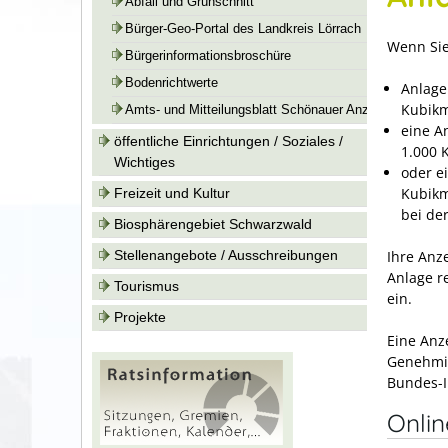
Abfall und Grünschnitt
Bürger-Geo-Portal des Landkreis Lörrach
Wenn Sie
Bürgerinformationsbroschüre
Bodenrichtwerte
Anlage
Kubikm
Amts- und Mitteilungsblatt Schönauer Anzeiger
eine A
öffentliche Einrichtungen / Soziales /
1.000 
Wichtiges
oder e
Kubikm
Freizeit und Kultur
bei de
Biosphärengebiet Schwarzwald
Ihre Anz
Stellenangebote / Ausschreibungen
Anlage r
Tourismus
ein.
Projekte
Eine Anz
Genehmi
Bundes-I
Onli