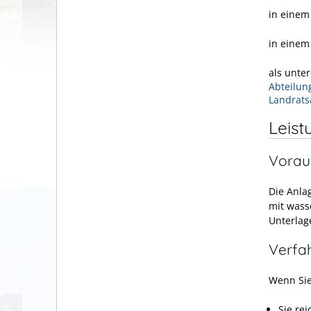
in einem 
in einem
als unte
Abteilun
Landrats
Leist
Vorau
Die Anla
mit wass
Unterlag
Verfa
Wenn Sie
Sie re