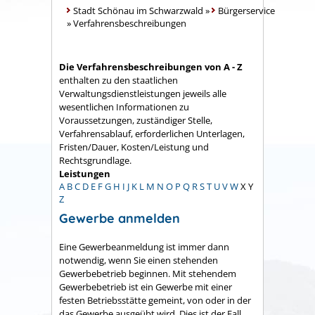
Stadt Schönau im Schwarzwald
»
Bürgerservice
»
Verfahrensbeschreibungen
Die Verfahrensbeschreibungen von A - Z
enthalten zu den staatlichen
Verwaltungsdienstleistungen jeweils alle
wesentlichen Informationen zu
Voraussetzungen, zuständiger Stelle,
Verfahrensablauf, erforderlichen Unterlagen,
Fristen/Dauer, Kosten/Leistung und
Rechtsgrundlage.
Leistungen
A
B
C
D
E
F
G
H
I
J
K
L
M
N
O
P
Q
R
S
T
U
V
W
X
Y
Z
Gewerbe anmelden
Eine Gewerbeanmeldung ist immer dann
notwendig, wenn Sie einen stehenden
Gewerbebetrieb beginnen. Mit stehendem
Gewerbebetrieb ist ein Gewerbe mit einer
festen Betriebsstätte gemeint, von oder in der
das Gewerbe ausgeübt wird. Dies ist der Fall,