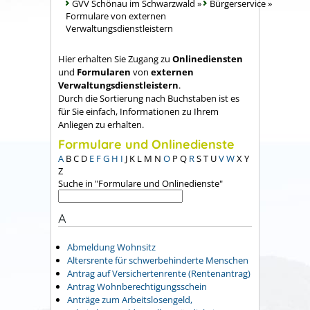
GVV Schönau im Schwarzwald
»
Bürgerservice
»
Formulare von externen
Verwaltungsdienstleistern
Hier erhalten Sie Zugang zu
Onlinediensten
und
Formularen
von
externen
Verwaltungsdienstleistern
.
Durch die Sortierung nach Buchstaben ist es
für Sie einfach, Informationen zu Ihrem
Anliegen zu erhalten.
Formulare und Onlinedienste
A
B
C
D
E
F
G
H
I
J
K
L
M
N
O
P
Q
R
S
T
U
V
W
X
Y
Z
Suche in "Formulare und Onlinedienste"
A
Abmeldung Wohnsitz
Altersrente für schwerbehinderte Menschen
Antrag auf Versichertenrente (Rentenantrag)
Antrag Wohnberechtigungsschein
Anträge zum Arbeitslosengeld,