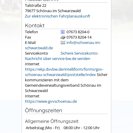
Talstraße 22
79677
Schönau im Schwarzwald
Zur elektronischen Fahrplanauskunft
Kontakt
Telefon
07673 8204-0
Fax
07673 8204-14
E-Mail
info@schoenau-im-
schwarzwald.de
Servicekonto
Sichere Servicekonto-
Nachricht über service-bw.de senden
Internet
https://ekp.dvvbw.de/intelliform/forms/gvv-
schoenau-schwarzwald/poststelle/index
Sicher
kommunizieren mit dem
Gemeindeverwaltungsverband Schönau im
Schwarzwald
Internet
https://www.gvvschoenau.de
Öffnungszeiten
Allgemeine Öffnungszeit
Arbeitstag (Mo - Fr)
08:00 Uhr
-
12:00 Uhr