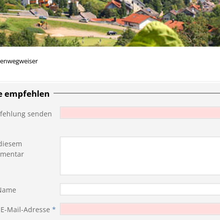
enwegweiser
te empfehlen
fehlung senden
diesem
mentar
 Name
 E-Mail-Adresse
*