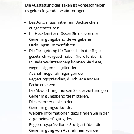
Die Ausstattung der Taxen ist vorgeschrieben.
Es gelten folgende Bestimmungen:
Das Auto muss mit einem Dachzeichen
ausgestattet sein.
Im Heckfenster müssen Sie die von der
Genehmigungsb
e
hörde vergebene
Ordnungsnummer führen.
Die Farbgebung für Taxen ist in der Regel
gesetzlich vorgeschrieben (hellelfenbein).
In Baden-Württemberg können Sie diese,
wegen allgemein ge
l
tender
Ausnahmegenehmigungen der
Regierungspräsid
i
en, durch jede andere
Farbe ersetzen.
Die Abweichung müssen Sie der zuständigen
Genehmigungsbehörde mitte
i
len.
Diese vermerkt sie in der
Genehmigungsurkunde.
We
i
tere Informationen dazu finden Sie in der
Allgemeinverfügung des
Regierungspräsidiums Stuttgart über die
Genehmigung von Ausnahmen von der