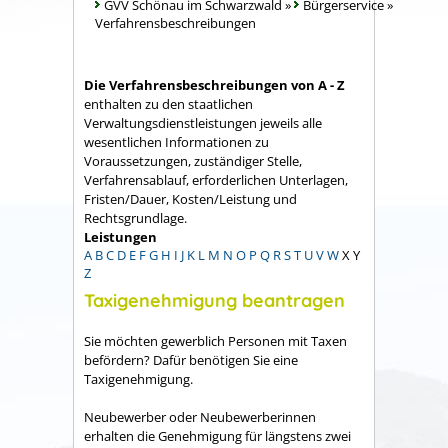
GVV Schönau im Schwarzwald
»
Bürgerservice
»
Verfahrensbeschreibungen
Die Verfahrensbeschreibungen von A - Z
enthalten zu den staatlichen
Verwaltungsdienstleistungen jeweils alle
wesentlichen Informationen zu
Voraussetzungen, zuständiger Stelle,
Verfahrensablauf, erforderlichen Unterlagen,
Fristen/Dauer, Kosten/Leistung und
Rechtsgrundlage.
Leistungen
A
B
C
D
E
F
G
H
I
J
K
L
M
N
O
P
Q
R
S
T
U
V
W
X
Y
Z
Taxigenehmigung beantragen
Sie möchten gewerblich Personen mit Taxen
befördern? Dafür benötigen Sie eine
Taxigenehmigung.
Neubewerber oder Neubewerberinnen
erhalten die Genehmigung für längstens zwei