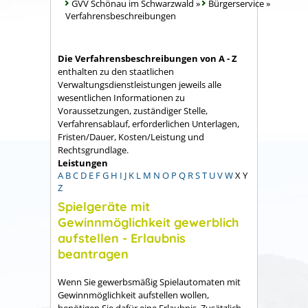
GVV Schönau im Schwarzwald
»
Bürgerservice
»
Verfahrensbeschreibungen
Die Verfahrensbeschreibungen von A - Z
enthalten zu den staatlichen
Verwaltungsdienstleistungen jeweils alle
wesentlichen Informationen zu
Voraussetzungen, zuständiger Stelle,
Verfahrensablauf, erforderlichen Unterlagen,
Fristen/Dauer, Kosten/Leistung und
Rechtsgrundlage.
Leistungen
A
B
C
D
E
F
G
H
I
J
K
L
M
N
O
P
Q
R
S
T
U
V
W
X
Y
Z
Spielgeräte mit
Gewinnmöglichkeit gewerblich
aufstellen - Erlaubnis
beantragen
Wenn Sie gewerbsmäßig Spielautomaten mit
Gewinnmöglichkeit aufstellen wollen,
benötigen Sie dafür eine Erlaubnis. Zusätzlich