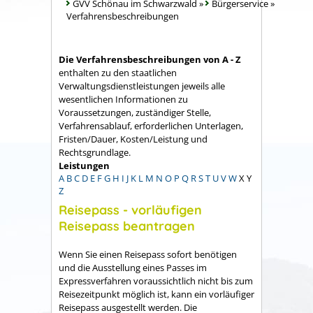
GVV Schönau im Schwarzwald
»
Bürgerservice
»
Verfahrensbeschreibungen
Die Verfahrensbeschreibungen von A - Z
enthalten zu den staatlichen
Verwaltungsdienstleistungen jeweils alle
wesentlichen Informationen zu
Voraussetzungen, zuständiger Stelle,
Verfahrensablauf, erforderlichen Unterlagen,
Fristen/Dauer, Kosten/Leistung und
Rechtsgrundlage.
Leistungen
A
B
C
D
E
F
G
H
I
J
K
L
M
N
O
P
Q
R
S
T
U
V
W
X
Y
Z
Reisepass - vorläufigen
Reisepass beantragen
Wenn Sie einen Reisepass sofort benötigen
und die Ausstellung eines Passes im
Expressverfahren voraussichtlich nicht bis zum
Reisezeitpunkt möglich ist, kann ein vorläufiger
Reisepass ausgestellt werden.
Die