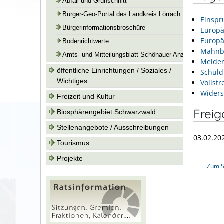
Abfall und Grünschnitt
Bürger-Geo-Portal des Landkreis Lörrach
Einspr
Bürgerinformationsbroschüre
Europä
Europä
Bodenrichtwerte
Mahnb
Amts- und Mitteilungsblatt Schönauer Anzeiger
Melder
öffentliche Einrichtungen / Soziales /
Schuld
Wichtiges
Vollst
Widers
Freizeit und Kultur
Frei
Biosphärengebiet Schwarzwald
Stellenangebote / Ausschreibungen
03.02.20
Tourismus
Projekte
Zum S