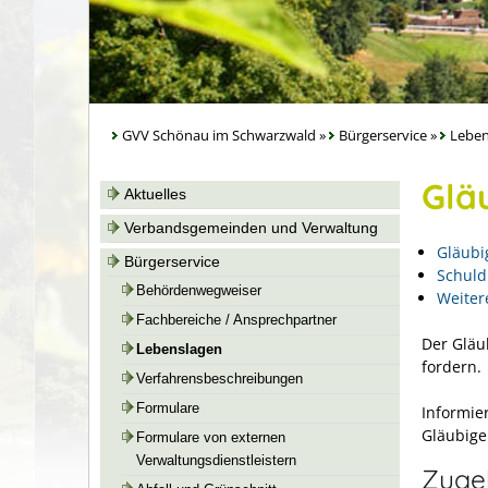
GVV Schönau im Schwarzwald
»
Bürgerservice
»
Leben
Glä
Aktuelles
Verbandsgemeinden und Verwaltung
Gläubi
Bürgerservice
Schuld
Behördenwegweiser
Weiter
Fachbereiche / Ansprechpartner
Der Gläu
Lebenslagen
fordern.
Verfahrensbeschreibungen
Formulare
Informie
Gläubige
Formulare von externen
Verwaltungsdienstleistern
Zuge