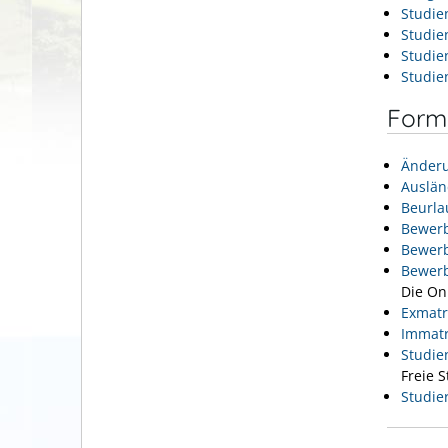
Studie
Studie
Studie
Studie
Formu
Änderu
Auslän
Beurla
Bewerb
Bewer
Bewerb
Die On
Exmatr
Immatr
Studie
Freie 
Studie