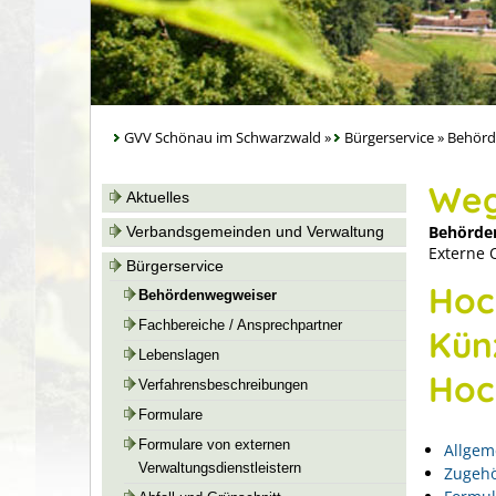
GVV Schönau im Schwarzwald
»
Bürgerservice
»
Behörd
Weg
Aktuelles
Behörde
Verbandsgemeinden und Verwaltung
Externe 
Bürgerservice
Hoc
Behördenwegweiser
Fachbereiche / Ansprechpartner
Kün
Lebenslagen
Hoc
Verfahrensbeschreibungen
Formulare
Formulare von externen
Allgem
Verwaltungsdienstleistern
Zugehö