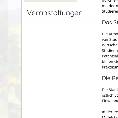
durch ei
mit der 
Veranstaltungen
Studiere
Das St
Die Atmo
von Stud
Wirtscha
Studienm
Potenzial
bieten s
Praktiku
Die R
Die Stad
östlich 
Einwohner
In der R
Mittelst