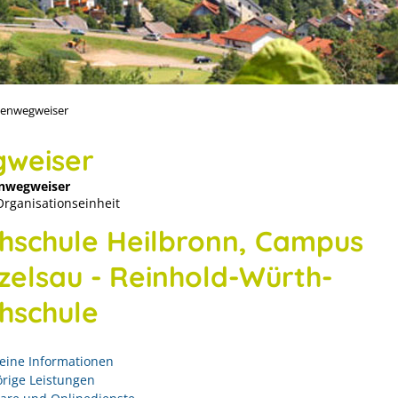
enwegweiser
weiser
nwegweiser
Organisationseinheit
hschule Heilbronn, Campus
zelsau - Reinhold-Würth-
hschule
eine Informationen
rige Leistungen