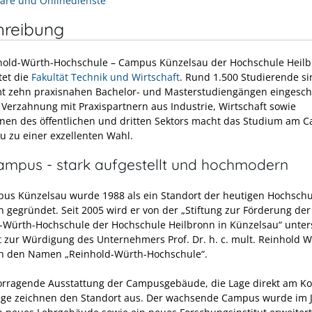
are und Onlinedienste
hreibung
hold-Würth-Hochschule – Campus Künzelsau der Hochschule Heil
et die
Fakultät Technik und Wirtschaft
. Rund 1.500 Studierende si
t zehn praxisnahen Bachelor- und Masterstudiengängen eingesch
 Verzahnung mit Praxispartnern aus Industrie, Wirtschaft sowie
ionen des öffentlichen und dritten Sektors macht das Studium am 
u zu einer exzellenten Wahl.
ampus - stark aufgestellt und hochmodern
us Künzelsau wurde 1988 als ein Standort der heutigen Hochschu
n gegründet. Seit 2005 wird er von der „Stiftung zur Förderung der
-Würth-Hochschule der Hochschule Heilbronn in Künzelsau“ unter
t zur Würdigung des Unternehmers Prof. Dr. h. c. mult. Reinhold 
ch den Namen „Reinhold-Würth-Hochschule“.
orragende Ausstattung der Campusgebäude, die Lage direkt am K
ge zeichnen den Standort aus. Der wachsende Campus wurde im 