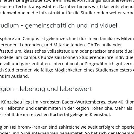
n neues Lehrgebäude sowie ein neues Forschungsinstitut erweitert
neusten Technik ausgestattet. Darüber hinaus wird das entstehend
ndenwohnheim die Infrastruktur für die Studierenden weiter verb
udium - gemeinschaftlich und individuell
sphäre am Campus ist gekennzeichnet durch ein familiäres Mitei
ierenden, Lehrenden, und Mitarbeitenden. Ob Technik- oder
ftsstudium, klassisches Vollzeitstudium oder praxisorientierte dua
odelle, am Campus Künzelsau können Studierende ihre individue
e voll und ganz entfalten. International außergewöhnlich gut verne
ich Studierenden vielfältige Möglichkeiten eines Studiensemesters
ms im Ausland.
egion - lebendig und lebenswert
t Künzelsau liegt im Nordosten Baden-Württembergs, etwa 40 Kilo
von Heilbronn und damit mitten in der Region Hohenlohe. Mehr als
 zählt die im reizvollen Kochertal gelegene Kleinstadt.
egion Heilbronn-Franken sind zahlreiche weltweit erfolgreich oper
ändler und Großunternehmen beheimatet. So hat sich der Hohenlo