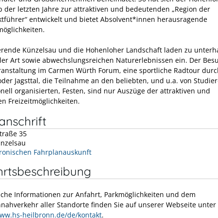
b der letzten Jahre zur attraktiven und bedeutenden „Region der
tführer“ entwickelt und bietet Absolvent*innen herausragende
möglichkeiten.
ierende Künzelsau und die Hohenloher Landschaft laden zu unter
ller Art sowie abwechslungsreichen Naturerlebnissen ein. Der Bes
ranstaltung im Carmen Würth Forum, eine sportliche Radtour durc
oder Jagsttal, die Teilnahme an den beliebten, und u.a. von Studi
nell organisierten, Festen, sind nur Auszüge der attraktiven und
gen Freizeitmöglichkeiten.
nschrift
traße 35
nzelsau
tronischen Fahrplanauskunft
hrtsbeschreibung
iche Informationen zur Anfahrt, Parkmöglichkeiten und dem
nahverkehr aller Standorte finden Sie auf unserer Webseite unter
www.hs-heilbronn.de/de/kontakt
.