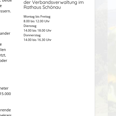
, beide
der Verbandsverwaltung im
e
Rathaus Schönau
essern.
Montag bis Freitag
8.00 bis 12.00 Uhr
Dienstag
14.00 bis 18.00 Uhr
nander
Donnerstag
14.00 bis 16.30 Uhr
le
llen
tzt,
 oder
meter
 15.000
ierende
hekreis