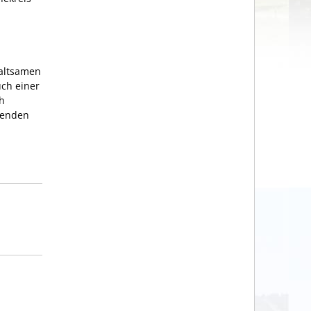
haltsamen
uch einer
h
erenden