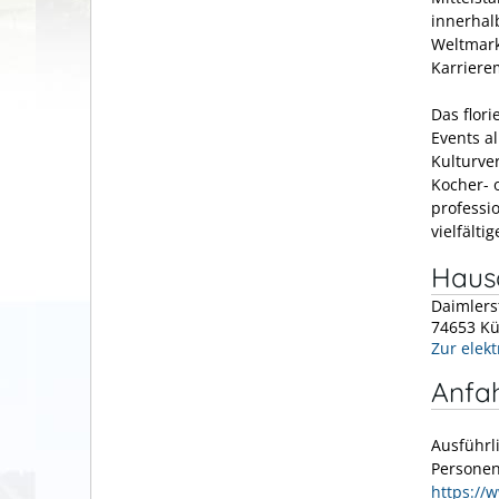
innerhal
Weltmark
Karriere
Das flor
Events a
Kulturve
Kocher- 
professio
vielfälti
Hausa
Daimlers
74653
Kü
Zur elek
Anfa
Ausführl
Personen
https://