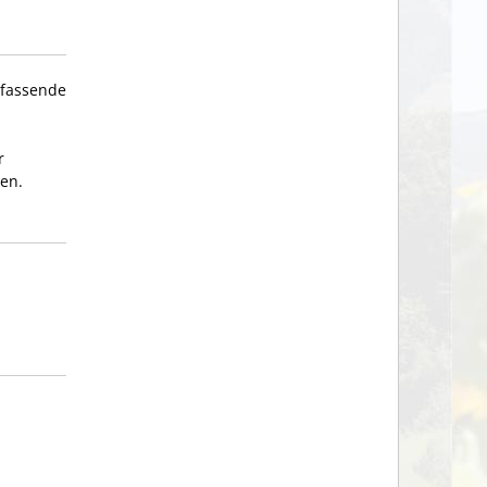
fassende
r
zen.