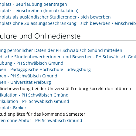
nplatz - Beurlaubung beantragen
nplatz - einschreiben (Immatrikulation)
nplatz als ausländischer Studierender - sich bewerben
nplatz ohne Zulassungsbeschränkung - sich bewerben / einschrei
lare und Onlinedienste
ng persönlicher Daten der PH Schwäbisch Gmünd mitteilen
dische Studienbewerberinnen und Bewerber - PH Schwäbisch G
ubung - PH Schwäbisch Gmünd
en - Pädagogische Hochschule Ludwigsburg
ben - PH Schwäbisch Gmünd
en - Universität Freiburg
linebewerbung bei der Universität Freiburg korrekt durchführen
ikulation - PH Schwäbisch Gmünd
ikulation - PH Schwäbisch Gmünd
nplatz-Broker
Studienplätze für das kommende Semester
ren ohne Abitur - PH Schwäbisch Gmünd