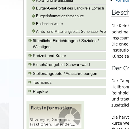
Formul
Abfall und Grünschnitt
Bürger-Geo-Portal des Landkreis Lörrach
Besc
Bürgerinformationsbroschüre
Bodenrichtwerte
Die Rein
beheimat
Amts- und Mitteilungsblatt Schönauer Anzeiger
insgesam
öffentliche Einrichtungen / Soziales /
Die enge
Wichtiges
Institut
Künzelsa
Freizeit und Kultur
Biosphärengebiet Schwarzwald
Der C
Stellenangebote / Ausschreibungen
Der Camp
Tourismus
Heilbron
Projekte
Reinhold
und träg
zusätzli
Die herv
kurze We