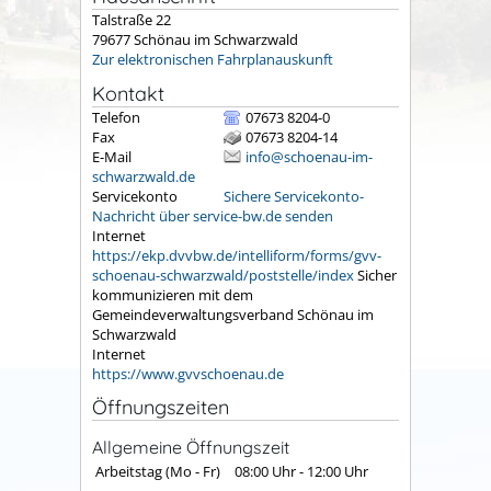
Talstraße 22
79677
Schönau im Schwarzwald
Zur elektronischen Fahrplanauskunft
Kontakt
Telefon
07673 8204-0
Fax
07673 8204-14
E-Mail
info@schoenau-im-
schwarzwald.de
Servicekonto
Sichere Servicekonto-
Nachricht über service-bw.de senden
Internet
https://ekp.dvvbw.de/intelliform/forms/gvv-
schoenau-schwarzwald/poststelle/index
Sicher
kommunizieren mit dem
Gemeindeverwaltungsverband Schönau im
Schwarzwald
Internet
https://www.gvvschoenau.de
Öffnungszeiten
Allgemeine Öffnungszeit
Arbeitstag (Mo - Fr)
08:00 Uhr
-
12:00 Uhr